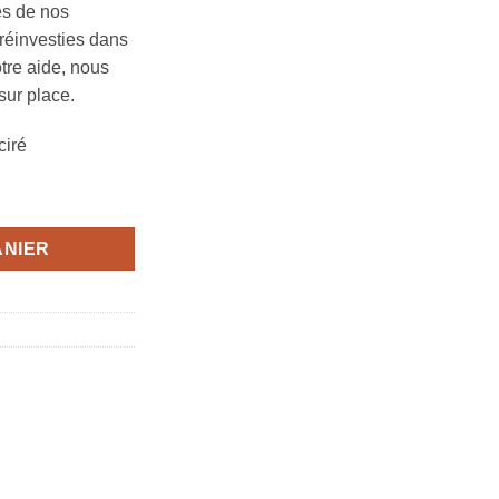
es de nos
réinvesties dans
otre aide, nous
ur place.
ciré
 17 x 17 cm
ANIER