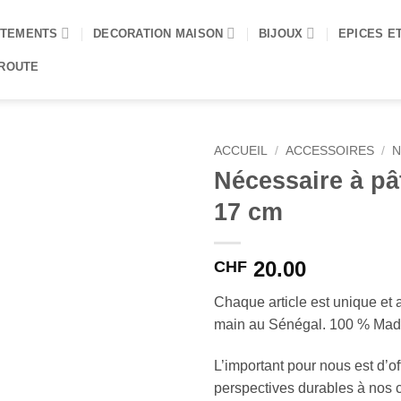
TEMENTS
DECORATION MAISON
BIJOUX
EPICES E
 ROUTE
ACCUEIL
/
ACCESSOIRES
/
N
Nécessaire à pâ
17 cm
20.00
CHF
Chaque article est unique et a
main au Sénégal. 100 % Made
L’important pour nous est d’off
perspectives durables à nos c