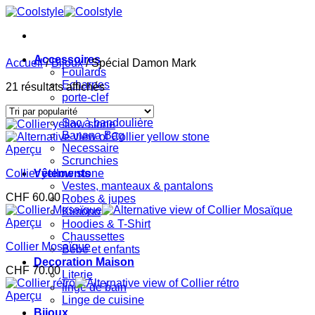
Passer
au
contenu
Accessoires
Accueil
/
Bijoux
/
Spécial Damon Mark
Foulards
Echarpes
Trié
21 résultats affichés
porte-clef
par
Sacs
popularité
Sac à bandoulière
Banana Bag
Necessaire
Aperçu
Scrunchies
Collier yellow stone
Vêtements
Vestes, manteaux & pantalons
CHF
60.00
Robes & jupes
Kimono
Aperçu
Hoodies & T-Shirt
Chaussettes
Collier Mosaïque
Bébé et enfants
Decoration Maison
CHF
70.00
Literie
linge de bain
Aperçu
Linge de cuisine
Bijoux