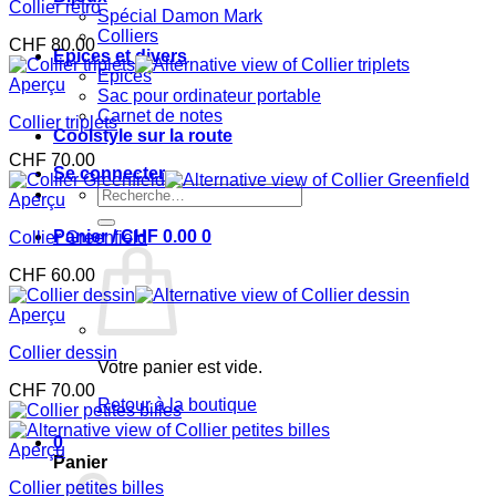
Collier rétro
Spécial Damon Mark
Colliers
CHF
80.00
Epices et divers
Epices
Aperçu
Sac pour ordinateur portable
Carnet de notes
Collier triplets
Coolstyle sur la route
CHF
70.00
Se connecter
Recherche
Aperçu
pour :
Panier /
CHF
0.00
0
Collier Greenfield
CHF
60.00
Aperçu
Collier dessin
Votre panier est vide.
CHF
70.00
Retour à la boutique
0
Aperçu
Panier
Collier petites billes