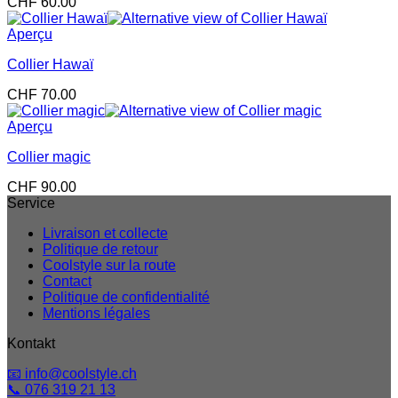
CHF
60.00
Aperçu
Collier Hawaï
CHF
70.00
Aperçu
Collier magic
CHF
90.00
Service
Livraison et collecte
Politique de retour
Coolstyle sur la route
Contact
Politique de confidentialité
Mentions légales
Kontakt
📧 info@coolstyle.ch
📞 076 319 21 13