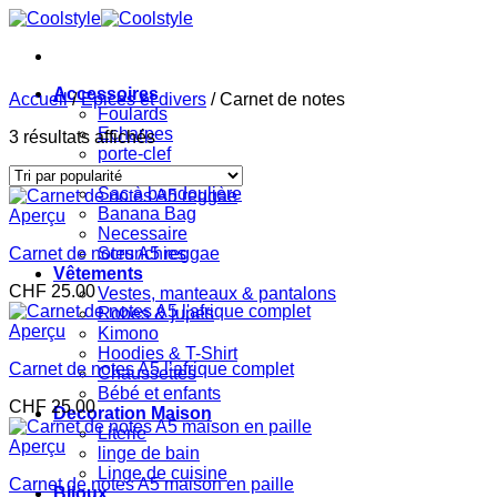
Passer
au
contenu
Accessoires
Accueil
/
Epices et divers
/
Carnet de notes
Foulards
Echarpes
Trié
3 résultats affichés
porte-clef
par
Sacs
popularité
Sac à bandoulière
Banana Bag
Aperçu
Necessaire
Carnet de notes A5 reggae
Scrunchies
Vêtements
CHF
25.00
Vestes, manteaux & pantalons
Robes & jupes
Aperçu
Kimono
Hoodies & T-Shirt
Carnet de notes A5 l’afrique complet
Chaussettes
Bébé et enfants
CHF
25.00
Decoration Maison
Literie
Aperçu
linge de bain
Linge de cuisine
Carnet de notes A5 maison en paille
Bijoux