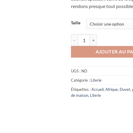
rendons presque tout possible
Taille
quantité de Garniture de lit brow
AJOUTER AU PA
UGS :
ND
Catégorie :
Literie
Étiquettes :
Accueil
,
Afrique
,
Duvet
,
de maison
,
Literie