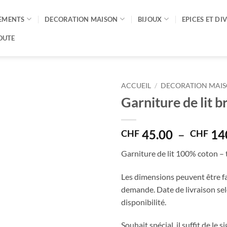
EMENTS
DECORATION MAISON
BIJOUX
EPICES ET DI
OUTE
ACCUEIL
/
DECORATION MAI
Garniture de lit 
45.00
–
14
CHF
CHF
Garniture de lit 100% coton – t
Les dimensions peuvent être fa
demande. Date de livraison sel
disponibilité.
Souhait spécial, il suffit de le 