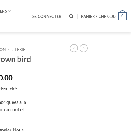
VERS
0
SE CONNECTER
PANIER /
CHF
0.00
SON
/
LITERIE
brown bird
Plage
0.00
de
issu ciré
prix :
CHF 45.00
briquées à la
à
on accord et
CHF 140.00
signaler. Nous