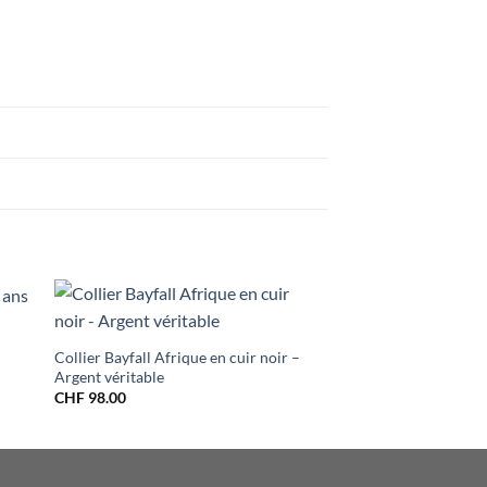
Collier Bayfall Afrique en cuir noir –
Trousse de toilette 
Argent véritable
CHF
20.00
CHF
98.00