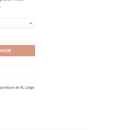
.
n bird
NIER
garniture de lit
,
Linge