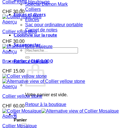
Collier royal bleu/rouge
Spécial Damon Mark
Colliers
CHF
30.00
Epices et divers
Epices
Aperçu
Sac pour ordinateur portable
Carnet de notes
Collier royal bleu
Coolstyle sur la route
CHF
30.00
Se connecter
Recherche
Aperçu
pour :
Panier /
CHF
0.00
0
Bracelet force majeure
CHF
15.00
Aperçu
Votre panier est vide.
Collier yellow stone
Retour à la boutique
CHF
60.00
0
Aperçu
Panier
Collier Mosaïque