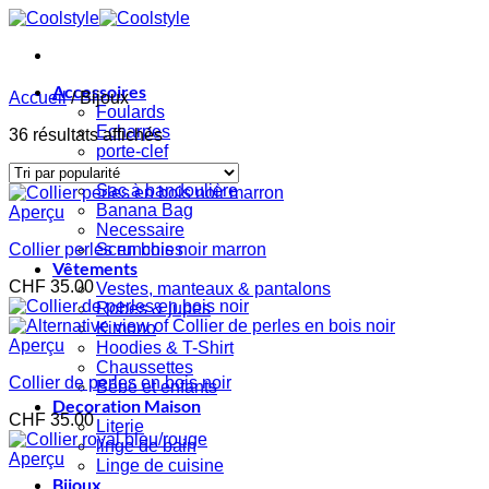
Passer
au
contenu
Accessoires
Accueil
/
Bijoux
Foulards
Echarpes
Trié
36 résultats affichés
porte-clef
par
Sacs
popularité
Sac à bandoulière
Banana Bag
Aperçu
Necessaire
Collier perles en bois noir marron
Scrunchies
Vêtements
CHF
35.00
Vestes, manteaux & pantalons
Robes & jupes
Kimono
Aperçu
Hoodies & T-Shirt
Chaussettes
Collier de perles en bois noir
Bébé et enfants
Decoration Maison
CHF
35.00
Literie
linge de bain
Aperçu
Linge de cuisine
Bijoux