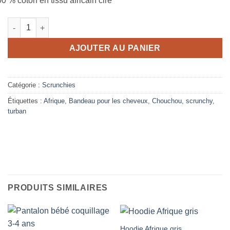
0 % coton en tissu africain ciré
quantité de Scrunchy green bird
AJOUTER AU PANIER
Catégorie :
Scrunchies
Étiquettes :
Afrique
,
Bandeau pour les cheveux
,
Chouchou
,
scrunchy
,
turban
PRODUITS SIMILAIRES
Hoodie Afrique gris