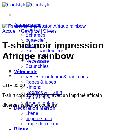
Passer
au
contenu
Accessoires
Foulards
Accueil
/
Gewürze | Divers
Echarpes
porte-clef
T-shirt noir impression
Sacs
Sac à bandoulière
Afrique rainbow
Banana Bag
Necessaire
Scrunchies
Vêtements
Vestes, manteaux & pantalons
Robes & jupes
CHF
35.00
Kimono
Hoodies & T-Shirt
T-shirt cool 100% coton avec un imprimé africain
Chaussettes
Bébé et enfants
diverses tailles et couleurs
Decoration Maison
Literie
linge de bain
Linge de cuisine
Bijoux