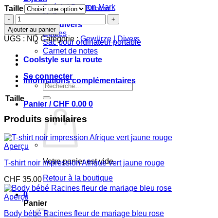
Spécial Damon Mark
Taille
Effacer
Colliers
quantité
Epices et divers
de
Ajouter au panier
Epices
T-
UGS :
ND
Catégorie :
Gewürze | Divers
Sac pour ordinateur portable
shirt
Carnet de notes
noir
Coolstyle sur la route
impression
Afrique
Se connecter
rainbow
Informations complémentaires
Recherche
pour :
Taille
Panier /
CHF
0.00
0
Produits similaires
Aperçu
Votre panier est vide.
T-shirt noir impression Afrique vert jaune rouge
Retour à la boutique
CHF
35.00
0
Aperçu
Panier
Body bébé Racines fleur de mariage bleu rose