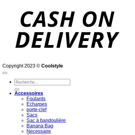
D
Copyright 2023 ©
Coolstyle
Recherche
pour :
Accessoires
Foulards
Echarpes
porte-clef
Sacs
Sac à bandoulière
Banana Bag
Necessaire