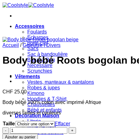
Passer
au
contenu
Accessoires
Foulards
Echarpes
porte-clef
Accueil
/
Gewürze | Divers
Sacs
Sac à bandoulière
Body bébé Roots bogolan b
Banana Bag
Necessaire
Scrunchies
Vêtements
Vestes, manteaux & pantalons
Robes & jupes
CHF
25.00
Kimono
Hoodies & T-Shirt
Body bébé 100% coton avec imprimé Afrique
Chaussettes
Bébé et enfants
diverses tailles et couleurs
Decoration Maison
Literie
Taille
Effacer
linge de bain
quantité
Linge de cuisine
de
Ajouter au panier
Bijoux