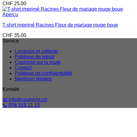
CHF
25.00
Aperçu
T-shirt imprimé Racines Fleur de mariage rouge boue
CHF
35.00
Service
Livraison et collecte
Politique de retour
Coolstyle sur la route
Contact
Politique de confidentialité
Mentions légales
Kontakt
📧 info@coolstyle.ch
📞 076 319 21 13