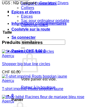
Body
UGS :
ND
Catégorie :
Gewürze | Divers
Spécial Damon Mark
bébé
Colliers
Roots
Epices et divers
bogolan
Epices
beige
Sac pour ordinateur portable
Informations complémentaires
Carnet de notes
Coolstyle sur la route
Taille
Se connecter
Recherche
Produits similaires
pour :
Panier /
CHF
0.00
0
Aperçu
Shopper big blue line circles
CHF
60.00
Votre panier est vide.
Aperçu
Retour à la boutique
T-shirt imprimé Roots bogolan jaune
0
Panier
Aperçu