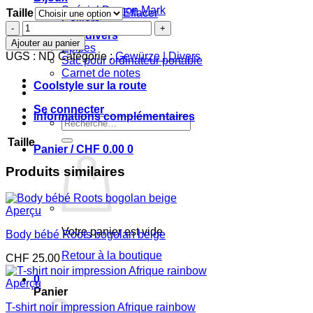
Spécial Damon Mark
Taille
Effacer
Colliers
quantité
Epices et divers
de
Ajouter au panier
Epices
T-
UGS :
ND
Catégorie :
Gewürze | Divers
Sac pour ordinateur portable
shirt
Carnet de notes
blanc
Coolstyle sur la route
imprimé
Afrique
Se connecter
rainbow
Informations complémentaires
Recherche
pour :
Taille
Panier /
CHF
0.00
0
Produits similaires
Aperçu
Votre panier est vide.
Body bébé Roots bogolan beige
Retour à la boutique
CHF
25.00
0
Aperçu
Panier
T-shirt noir impression Afrique rainbow