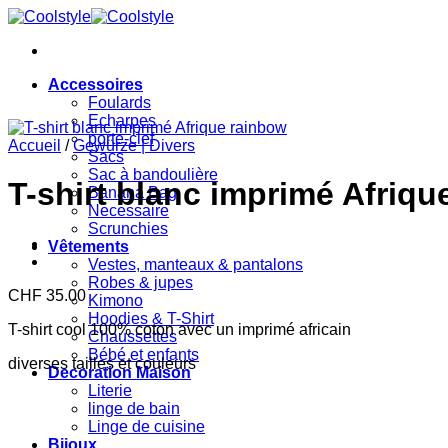
Passer
au
contenu
Accessoires
Foulards
Echarpes
porte-clef
Accueil
/
Gewürze | Divers
Sacs
Sac à bandoulière
T-shirt blanc imprimé Afriqu
Banana Bag
Necessaire
Scrunchies
Vêtements
Vestes, manteaux & pantalons
Robes & jupes
CHF
35.00
Kimono
Hoodies & T-Shirt
T-shirt cool 100% coton avec un imprimé africain
Chaussettes
Bébé et enfants
diverses tailles et couleurs
Decoration Maison
Literie
linge de bain
Linge de cuisine
Bijoux