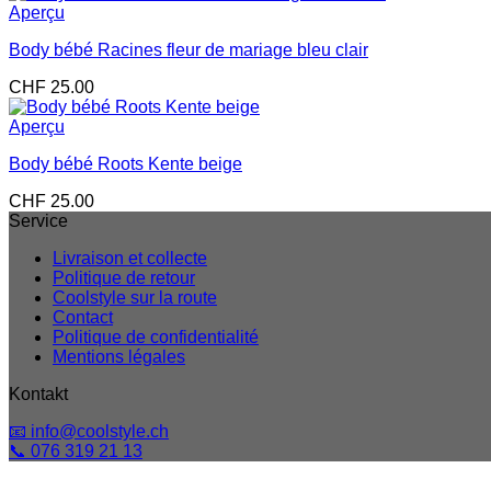
Aperçu
Body bébé Racines fleur de mariage bleu clair
CHF
25.00
Aperçu
Body bébé Roots Kente beige
CHF
25.00
Service
Livraison et collecte
Politique de retour
Coolstyle sur la route
Contact
Politique de confidentialité
Mentions légales
Kontakt
📧 info@coolstyle.ch
📞 076 319 21 13