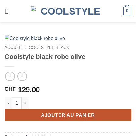
Passer
au
0
contenu
ACCUEIL
/
COOLSTYLE BLACK
Coolstyle black robe olive
129.00
CHF
quantité de Coolstyle black robe olive
AJOUTER AU PANIER