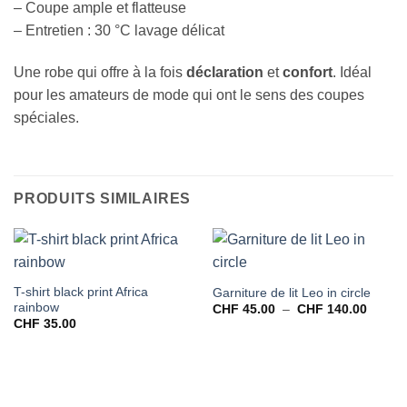
– Coupe ample et flatteuse
– Entretien : 30 °C lavage délicat
Une robe qui offre à la fois
déclaration
et
confort
. Idéal
pour les amateurs de mode qui ont le sens des coupes
spéciales.
PRODUITS SIMILAIRES
T-shirt black print Africa
Garniture de lit Leo in circle
rainbow
Plage
CHF
45.00
–
CHF
140.00
de
CHF
35.00
prix :
CHF 4
à
CHF 1