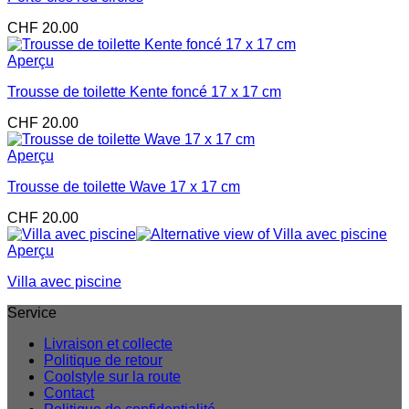
CHF
20.00
Aperçu
Trousse de toilette Kente foncé 17 x 17 cm
CHF
20.00
Aperçu
Trousse de toilette Wave 17 x 17 cm
CHF
20.00
Aperçu
Villa avec piscine
Service
Livraison et collecte
Politique de retour
Coolstyle sur la route
Contact