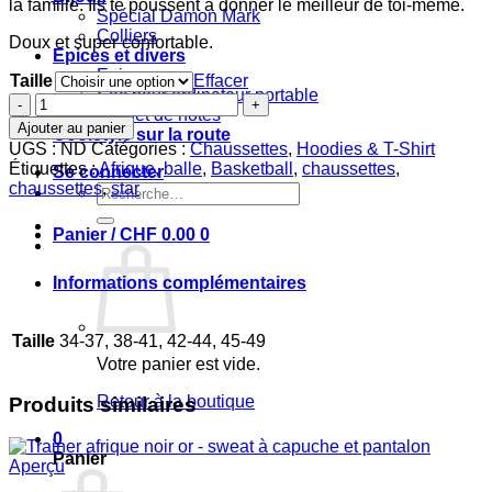
la famille. Ils te poussent à donner le meilleur de toi-même.
Spécial Damon Mark
Colliers
Doux et super confortable.
Epices et divers
Epices
Taille
Effacer
Sac pour ordinateur portable
quantité
Carnet de notes
de
Ajouter au panier
Coolstyle sur la route
Chaussettes
UGS :
ND
Catégories :
Chaussettes
,
Hoodies & T-Shirt
Afrique
Étiquettes :
Afrique
,
balle
,
Basketball
,
chaussettes
,
Se connecter
la
chaussettes
,
star
Recherche
rose
pour :
up
Panier /
CHF
0.00
0
Informations complémentaires
Taille
34-37, 38-41, 42-44, 45-49
Votre panier est vide.
Retour à la boutique
Produits similaires
0
Panier
Aperçu