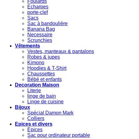
Foulards
Echarpes
porte-clef
Sacs
Sac à bandoulière
Banana Bag
Necessaire
Scrunchies
Vêtements
Vestes, manteaux & pantalons
Robes & jupes
Kimono
Hoodies & T-Shirt
Chaussettes
Bébé et enfants
Decoration Maison
Literie
linge de bain
Linge de cuisine
Bijoux
Spécial Damon Mark
Colliers
Epices et divers
Epices
Sac pour ordinateur portable