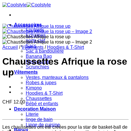
Passer
au
contenu
Accessoires
Foulards
Echarpes
porte-clef
Sacs
Accueil
/
Vêtements
/
Hoodies & T-Shirt
Sac à bandoulière
Banana Bag
Chaussettes Afrique la rose
Necessaire
Scrunchies
up
Vêtements
Vestes, manteaux & pantalons
Robes & jupes
Kimono
Hoodies & T-Shirt
Chaussettes
CHF
12.00
Bébé et enfants
Decoration Maison
Literie
linge de bain
Linge de cuisine
Les chaussettes ont été créées pour la star de basket-ball de
Bijoux