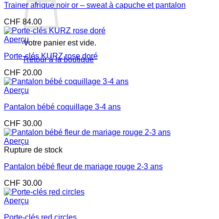
Trainer afrique noir or – sweat à capuche et pantalon
CHF
84.00
Aperçu
Votre panier est vide.
Porte-clés KURZ rose doré
Retour à la boutique
CHF
20.00
Aperçu
Pantalon bébé coquillage 3-4 ans
CHF
30.00
Aperçu
Rupture de stock
Pantalon bébé fleur de mariage rouge 2-3 ans
CHF
30.00
Aperçu
Porte-clés red circles