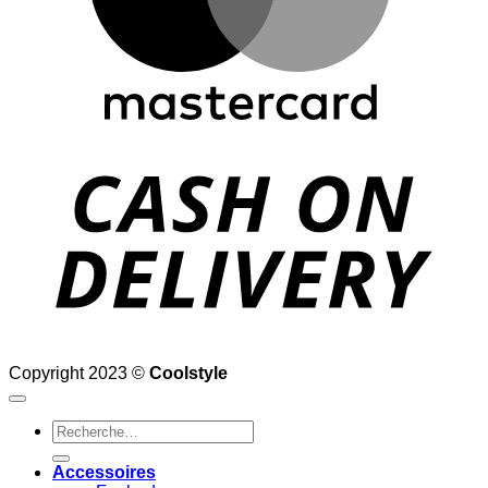
D
Copyright 2023 ©
Coolstyle
Recherche
pour :
Accessoires