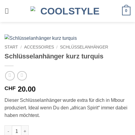
Zum
Inhalt
0
springen
START
/
ACCESSOIRES
/
SCHLÜSSELANHÄNGER
Schlüsselanhänger kurz turquis
20.00
CHF
Dieser Schlüsselanhänger wurde extra für dich in Mbour
produziert. Ideal wenn Du den „african Spirit“ immer dabei
haben möchtest.
Schlüsselanhänger kurz turquis Menge