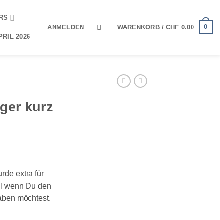
ERS
0
ANMELDEN
WARENKORB /
CHF
0.00
RIL 2026
ger kurz
de extra für
eal wenn Du den
haben möchtest.
 en rose Menge