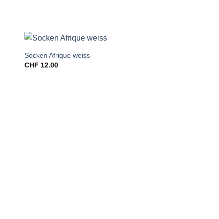
Socken Afrique weiss
CHF
12.00
Kleid desert doux
CHF
98.00