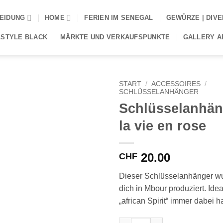
EIDUNG
HOME
FERIEN IM SENEGAL
GEWÜRZE | DIV
STYLE BLACK
MÄRKTE UND VERKAUFSPUNKTE
GALLERY AP
START
/
ACCESSOIRES
/
SCHLÜSSELANHÄNGER
Schlüsselanhän
la vie en rose
20.00
CHF
Dieser Schlüsselanhänger wur
dich in Mbour produziert. Id
„african Spirit“ immer dabei 
Schlüsselanhänger kurz la vie