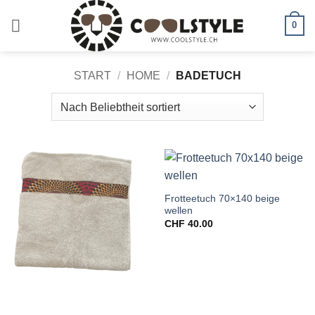
Zum
Inhalt
0
springen
START
/
HOME
/
BADETUCH
Frotteetuch 70×140 beige
wellen
CHF
40.00