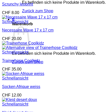
Es befinden sich keine Produkte im Warenkorb.
Scrunchy leoprint
Zurück zum Shop
CHF
8.00
0
Schnellansicht
Warenkorb
Necessaire Wave 17 x 17 cm
CHF
20.00
Schnellansicht
Es befinden sich keine Produkte im Warenkorb.
Trainerhose Coolkidz
Zurück zum Shop
CHF
35.00
Schnellansicht
Socken Afrique weiss
CHF
12.00
Schnellansicht