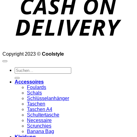
Copyright 2023 ©
Coolstyle
Suchen
nach:
Accessoires
Foulards
Schals
Schlüsselanhänger
Taschen
Taschen A4
Schultertasche
Necessaire
Scrunchies
Banana Bag
Kleidung