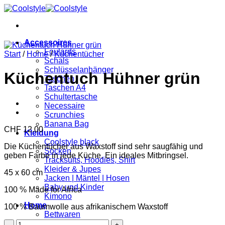
Zum
Inhalt
springen
Accessoires
Foulards
Start
/
Home
/
Küchentücher
Schals
Schlüsselanhänger
Küchentuch Hühner grün
Taschen
Taschen A4
Schultertasche
Necessaire
Scrunchies
Banana Bag
CHF
12.00
Kleidung
Coolstyle black
Die Küchentücher aus Waxstoff sind sehr saugfähig und
Socken
geben Farbe in jede Küche. Ein ideales Mitbringsel.
Tracksuits, Hoodies, Shirt
Kleider & Jupes
45 x 60 cm
Jacken | Mäntel | Hosen
Baby und Kinder
100 % Made for Africa
Kimono
Home
100 % Baumwolle aus afrikanischem Waxstoff
Bettwaren
Küchentuch
Badetuch