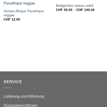
Bettgarnitur oiseau soleil
Preissp
CHF
45.00
–
CHF
140.00
Socken Afrique Panafrique
CHF 45
reggae
bis
CHF 14
CHF
12.00
SERVICE
Lieferung und Abholung
Rückgaberichtlinien