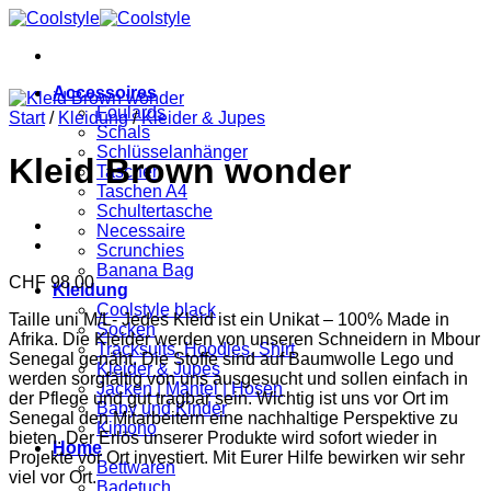
Zum
Inhalt
springen
Accessoires
Foulards
Start
/
Kleidung
/
Kleider & Jupes
Schals
Schlüsselanhänger
Kleid Brown wonder
Taschen
Taschen A4
Schultertasche
Necessaire
Scrunchies
Banana Bag
CHF
98.00
Kleidung
Coolstyle black
Taille uni M/L- Jedes Kleid ist ein Unikat – 100% Made in
Socken
Afrika. Die Kleider werden von unseren Schneidern in Mbour
Tracksuits, Hoodies, Shirt
Senegal genäht. Die Stoffe sind auf Baumwolle Lego und
Kleider & Jupes
werden sorgfältig von uns ausgesucht und sollen einfach in
Jacken | Mäntel | Hosen
der Pflege und gut tragbar sein. Wichtig ist uns vor Ort im
Baby und Kinder
Senegal den Mitarbeitern eine nachhaltige Perspektive zu
Kimono
bieten. Der Erlös unserer Produkte wird sofort wieder in
Home
Projekte vor Ort investiert. Mit Eurer Hilfe bewirken wir sehr
Bettwaren
viel vor Ort.
Badetuch