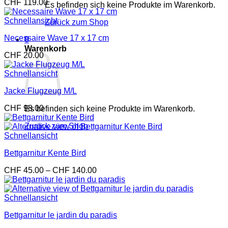
CHF
119.00
Es befinden sich keine Produkte im Warenkorb.
Schnellansicht
Zurück zum Shop
Necessaire Wave 17 x 17 cm
0
Warenkorb
CHF
20.00
Schnellansicht
Jacke Flugzeug M/L
CHF
98.00
Es befinden sich keine Produkte im Warenkorb.
Zurück zum Shop
Schnellansicht
Bettgarnitur Kente Bird
Preisspanne:
CHF
45.00
–
CHF
140.00
CHF 45.00
bis
CHF 140.00
Schnellansicht
Bettgarnitur le jardin du paradis