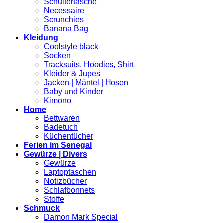
Schultertasche
Necessaire
Scrunchies
Banana Bag
Kleidung
Coolstyle black
Socken
Tracksuits, Hoodies, Shirt
Kleider & Jupes
Jacken | Mäntel | Hosen
Baby und Kinder
Kimono
Home
Bettwaren
Badetuch
Küchentücher
Ferien im Senegal
Gewürze | Divers
Gewürze
Laptoptaschen
Notizbücher
Schlafbonnets
Stoffe
Schmuck
Damon Mark Special