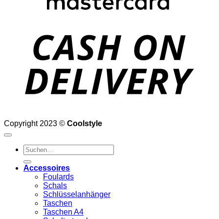
D
Copyright 2023 ©
Coolstyle
Suchen
nach:
Accessoires
Foulards
Schals
Schlüsselanhänger
Taschen
Taschen A4