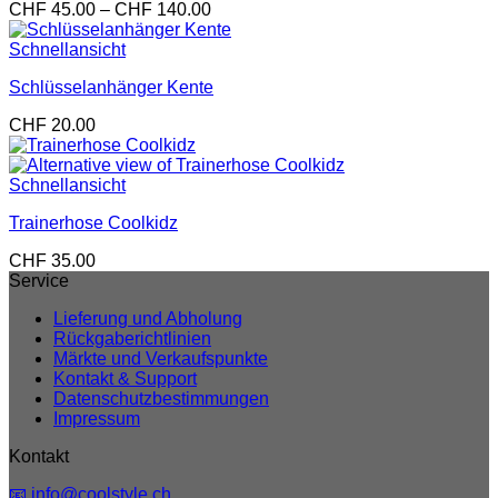
Preisspanne:
CHF
45.00
–
CHF
140.00
CHF 45.00
bis
Schnellansicht
CHF 140.00
Schlüsselanhänger Kente
CHF
20.00
Schnellansicht
Trainerhose Coolkidz
CHF
35.00
Service
Lieferung und Abholung
Rückgaberichtlinien
Märkte und Verkaufspunkte
Kontakt & Support
Datenschutzbestimmungen
Impressum
Kontakt
📧 info@coolstyle.ch