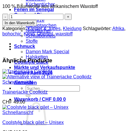
Küchentücher
100 % Baumwolle aus afrikanischem Waxstoff
Ferien im Senegal
Gewürze | Divers
Kleid
Gewürze
Brown
In den Warenkorb
Laptoptaschen
wonder
Kategorien:
Kleider & Jupes
,
Kleidung
Schlagwörter:
Afrika
,
Notizbücher
Menge
bohochic
,
Kleid
,
Oberteil
,
waxstoff
Schlafbonnets
Stoffe
Schmuck
Damon Mark Special
Halsketten
Ähnliche Produkte
Coolstyle black
Märkte und Verkaufspunkte
Gallery April 2026
Schnellansicht
Anmelden
Suchen
Trainerjacke Coolkidz
nach:
Warenkorb /
CHF
0.00
0
CHF
49.00
Schnellansicht
Coolstyle black gilet – Unisex