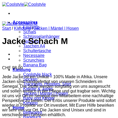
Zum
Inhalt
springen
Accessoires
Foulards
Start
/
Kleidung
/
Jacken | Mäntel | Hosen
Schals
Schlüsselanhänger
Jacke Schach M
Taschen
Taschen A4
Schultertasche
Necessaire
Scrunchies
Banana Bag
CHF
98.00
Kleidung
Coolstyle black
Jede Jacke ist ein Unikat – 100% Made in Afrika. Unsere
Socken
Jacken sind handgefertigt von unseren Schneiders im
Tracksuits, Hoodies, Shirt
Senegal. Die Stoffe werden sorgfältig von uns ausgesucht
Kleider & Jupes
und sollen einfach in der Pflege und gut tragbar sein. Wichtig
Jacken | Mäntel | Hosen
ist uns vor Ort im Senegal den Mitarbeitern eine nachhaltige
Baby und Kinder
Perspektive zu bieten. Der Erlös unserer Produkte wird sofort
Kimono
wieder in Projekte vor Ort investiert. Mit Eurer Hilfe bewirken
Home
wir sehr viel vor Ort. Die Jacken sind Unisex und sind in
Bettwaren
verschiedenen Grössen erhältlich.
Badetuch