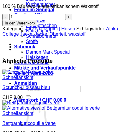
Küchentücher
100 % Baumwolle aus afrikanischem Waxstoff
Ferien im Senegal
Gewürze | Divers
Jacke
Gewürze
Schach
In den Warenkorb
Laptoptaschen
M
Kategorie:
Jacken | Mäntel | Hosen
Schlagwörter:
Afrika
,
Notizbücher
Menge
College Jacke
,
Jacke
,
Oberteil
,
waxstoff
Schlafbonnets
Stoffe
Schmuck
Damon Mark Special
Halsketten
Ähnliche Produkte
Coolstyle black
Märkte und Verkaufspunkte
Gallery April 2026
Schnellansicht
Anmelden
Scrunchy l’oiseau bleu
Suchen
nach:
CHF
8.00
Warenkorb /
CHF
0.00
0
Schnellansicht
Bettgarnitur coquille verte