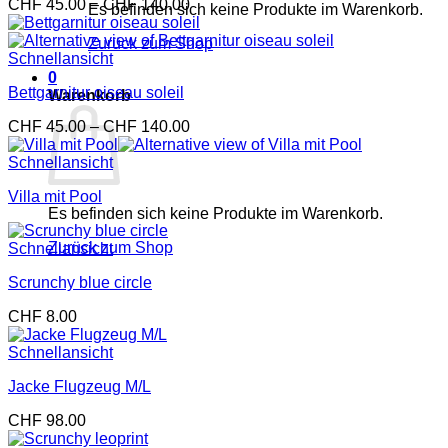
Preisspanne:
CHF
45.00
–
CHF
140.00
Es befinden sich keine Produkte im Warenkorb.
CHF 45.00
bis
Zurück zum Shop
CHF 140.00
Schnellansicht
0
Bettgarnitur oiseau soleil
Warenkorb
Preisspanne:
CHF
45.00
–
CHF
140.00
CHF 45.00
bis
Schnellansicht
CHF 140.00
Villa mit Pool
Es befinden sich keine Produkte im Warenkorb.
Zurück zum Shop
Schnellansicht
Scrunchy blue circle
CHF
8.00
Schnellansicht
Jacke Flugzeug M/L
CHF
98.00