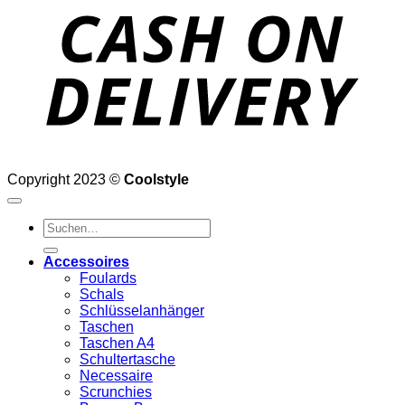
D
Copyright 2023 ©
Coolstyle
Suchen
nach:
Accessoires
Foulards
Schals
Schlüsselanhänger
Taschen
Taschen A4
Schultertasche
Necessaire
Scrunchies