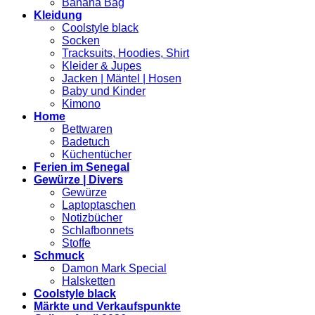
Banana Bag
Kleidung
Coolstyle black
Socken
Tracksuits, Hoodies, Shirt
Kleider & Jupes
Jacken | Mäntel | Hosen
Baby und Kinder
Kimono
Home
Bettwaren
Badetuch
Küchentücher
Ferien im Senegal
Gewürze | Divers
Gewürze
Laptoptaschen
Notizbücher
Schlafbonnets
Stoffe
Schmuck
Damon Mark Special
Halsketten
Coolstyle black
Märkte und Verkaufspunkte