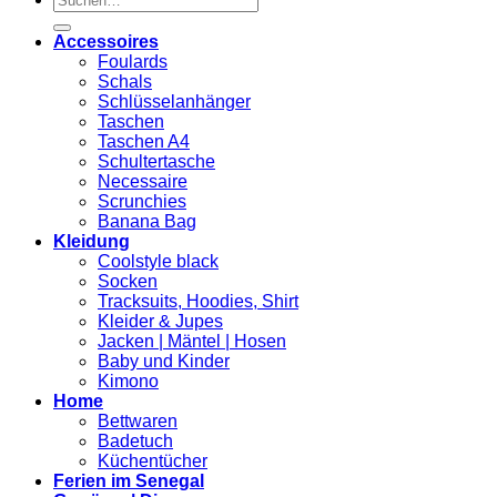
nach:
Accessoires
Foulards
Schals
Schlüsselanhänger
Taschen
Taschen A4
Schultertasche
Necessaire
Scrunchies
Banana Bag
Kleidung
Coolstyle black
Socken
Tracksuits, Hoodies, Shirt
Kleider & Jupes
Jacken | Mäntel | Hosen
Baby und Kinder
Kimono
Home
Bettwaren
Badetuch
Küchentücher
Ferien im Senegal