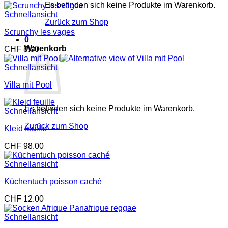
Es befinden sich keine Produkte im Warenkorb.
Schnellansicht
Zurück zum Shop
Scrunchy les vages
0
Warenkorb
CHF
8.00
Schnellansicht
Villa mit Pool
Es befinden sich keine Produkte im Warenkorb.
Schnellansicht
Zurück zum Shop
Kleid feuille
CHF
98.00
Schnellansicht
Küchentuch poisson caché
CHF
12.00
Schnellansicht