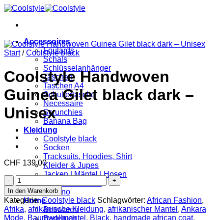
Zum
Inhalt
springen
Accessoires
Foulards
Start
/
Coolstyle black
Schals
Schlüsselanhänger
Coolstyle Handwoven
Taschen
Taschen A4
Guinea Gilet black dark –
Schultertasche
Necessaire
Unisex
Scrunchies
Banana Bag
Kleidung
Coolstyle black
Socken
Tracksuits, Hoodies, Shirt
CHF
139.00
Kleider & Jupes
Jacken | Mäntel | Hosen
Coolstyle
Baby und Kinder
Handwoven
In den Warenkorb
Kimono
Guinea
Kategorie:
Coolstyle black
Schlagwörter:
African Fashion
,
Home
Gilet
Afrika
,
afrikanische Kleidung
,
afrikanischer Mantel
,
Ankara
Bettwaren
black
Mode
,
Baumwollmantel
,
Black
,
handmade african coat
,
Badetuch