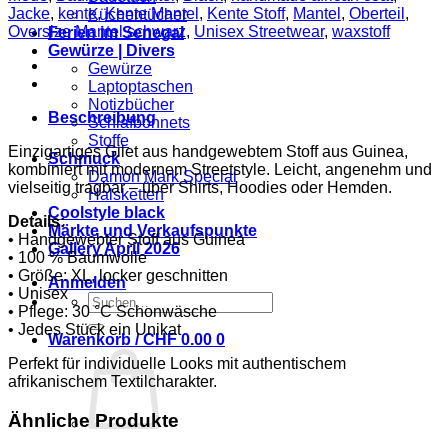
dark
Jacke
,
kente
,
Kente Mantel
,
Kente Stoff
,
Mantel
,
Oberteil
,
Küchentücher
–
Oversize Mantel schwarz
,
Unisex Streetwear
,
waxstoff
Ferien im Senegal
Unisex
Gewürze | Divers
Menge
Gewürze
Laptoptaschen
Notizbücher
Beschreibung
Schlafbonnets
Stoffe
Einzigartiges Gilet aus handgewebtem Stoff aus Guinea,
Schmuck
kombiniert mit modernem Streetstyle. Leicht, angenehm und
Damon Mark Special
vielseitig tragbar – über Shirts, Hoodies oder Hemden.
Halsketten
Coolstyle black
Details:
Märkte und Verkaufspunkte
• Handgewebter Stoff aus Guinea
Gallery April 2026
• 100 % Baumwolle
• Größe: XL, locker geschnitten
Anmelden
• Unisex
Suchen
• Pflege: 30 °C Schonwäsche
nach:
• Jedes Stück ein Unikat
Warenkorb /
CHF
0.00
0
Perfekt für individuelle Looks mit authentischem
afrikanischem Textilcharakter.
Ähnliche Produkte