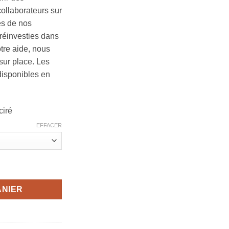
ollaborateurs sur
es de nos
réinvesties dans
otre aide, nous
ur place. Les
disponibles en
ciré
EFFACER
se M
ANIER