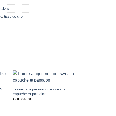
talons
re
,
tissu de cire
,
15
Trainer afrique noir or – sweat à
capuche et pantalon
CHF
84.00