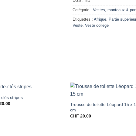
UGS :
ND
Catégorie :
Vestes, manteaux & pan
Étiquettes :
Afrique
,
Partie supérieu
Veste
,
Veste collège
-clés stripes
20.00
Trousse de toilette Léopard 15 x 
cm
CHF
20.00