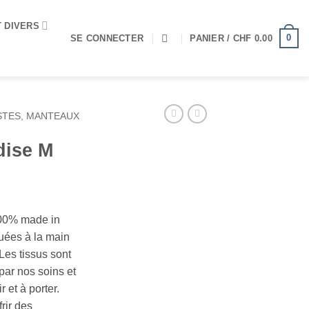
T DIVERS
0
SE CONNECTER
PANIER /
CHF
0.00
STES, MANTEAUX
dise M
100% made in
quées à la main
Les tissus sont
ar nos soins et
r et à porter.
rir des