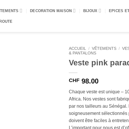
TEMENTS
DECORATION MAISON
BIJOUX
EPICES E
 ROUTE
ACCUEIL
/
VÊTEMENTS
/
VE
& PANTALONS
Veste pink para
98.00
CHF
Chaque veste est unique – 
Africa. Nos vestes sont fabri
par nos tailleurs au Sénégal. 
soigneusement sélectionnés p
doivent être faciles à entreteni
L’important pour nous est d’off