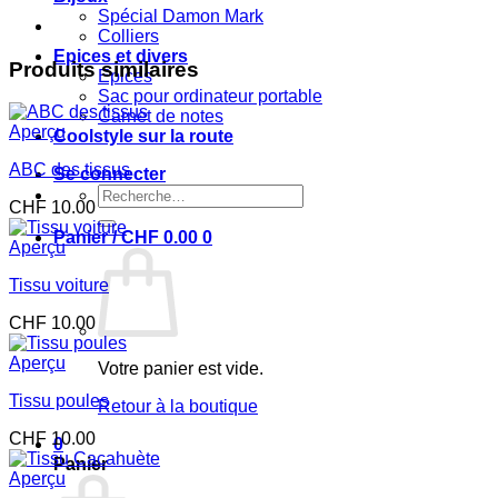
Spécial Damon Mark
Colliers
Epices et divers
Produits similaires
Epices
Sac pour ordinateur portable
Carnet de notes
Aperçu
Coolstyle sur la route
ABC des tissus
Se connecter
Recherche
CHF
10.00
pour :
Panier /
CHF
0.00
0
Aperçu
Tissu voiture
CHF
10.00
Aperçu
Votre panier est vide.
Tissu poules
Retour à la boutique
CHF
10.00
0
Panier
Aperçu