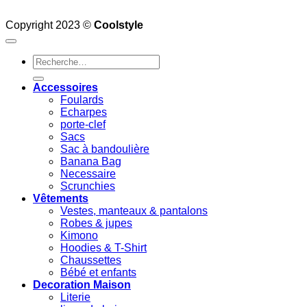
Copyright 2023 ©
Coolstyle
Recherche
pour :
Accessoires
Foulards
Echarpes
porte-clef
Sacs
Sac à bandoulière
Banana Bag
Necessaire
Scrunchies
Vêtements
Vestes, manteaux & pantalons
Robes & jupes
Kimono
Hoodies & T-Shirt
Chaussettes
Bébé et enfants
Decoration Maison
Literie