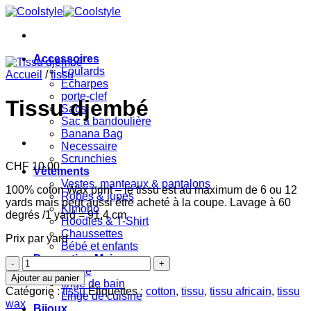
Passer
au
contenu
Accessoires
Foulards
Accueil
/
tissu
Echarpes
porte-clef
Tissu djembé
Sacs
Sac à bandoulière
Banana Bag
Necessaire
Scrunchies
CHF
10.00
Vêtements
Vestes, manteaux & pantalons
100% coton Wax print – le tissu est au maximum de 6 ou 12
Robes & jupes
yards mais peut aussi être acheté à la coupe. Lavage à 60
Kimono
degrés /1 yard = 91,4 cm
Hoodies & T-Shirt
Chaussettes
Prix par yard
Bébé et enfants
Decoration Maison
quantité
Literie
de
Ajouter au panier
linge de bain
Tissu
Catégorie :
tissu
Étiquettes :
cotton
,
tissu
,
tissu africain
,
tissu
Linge de cuisine
djembé
wax
Bijoux