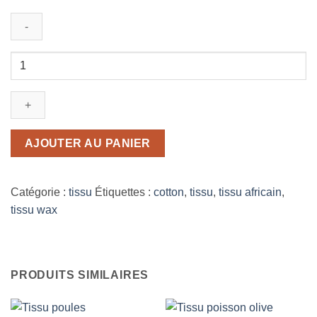
quantité
de
Tissu
voiture
AJOUTER AU PANIER
Catégorie :
tissu
Étiquettes :
cotton
,
tissu
,
tissu africain
,
tissu wax
PRODUITS SIMILAIRES