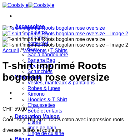
Passer
au
contenu
Accessoires
Foulards
Echarpes
porte-clef
Sacs
Accueil
/
Vêtements
/
T-Shirts
Sac à bandoulière
Banana Bag
T-shirt imprimé Roots
Necessaire
Scrunchies
bogolan rose oversize
Vêtements
Vestes, manteaux & pantalons
Robes & jupes
Kimono
Hoodies & T-Shirt
Chaussettes
CHF
59.00
Bébé et enfants
Decoration Maison
Cool t-shirt Big Size 100% coton avec impression roots
Literie
linge de bain
diverses tailles et couleurs
Linge de cuisine
Bijoux