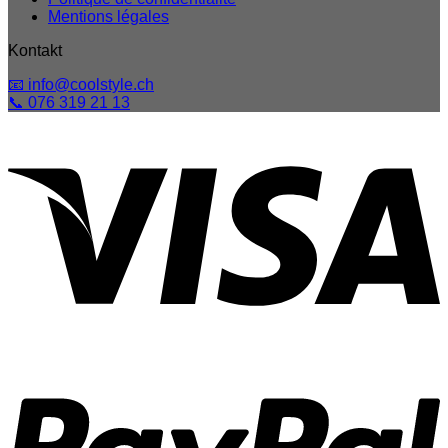
Mentions légales
Kontakt
📧 info@coolstyle.ch
📞 076 319 21 13
V
P