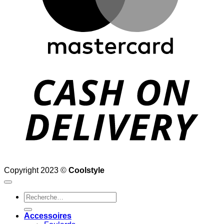
D
Copyright 2023 ©
Coolstyle
Recherche
pour :
Accessoires