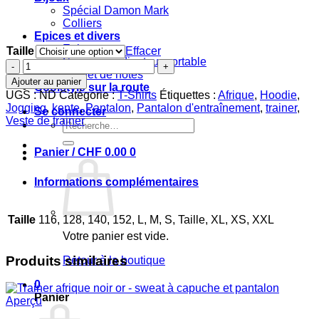
Spécial Damon Mark
Colliers
Epices et divers
Epices
Taille
Effacer
Sac pour ordinateur portable
quantité
Carnet de notes
de
Ajouter au panier
Coolstyle sur la route
T-
UGS :
ND
Catégorie :
T-Shirts
Étiquettes :
Afrique
,
Hoodie
,
shirt
Jogging
,
kente
,
Pantalon
,
Pantalon d'entraînement
,
trainer
,
Se connecter
imprimé
Veste de trainer
Recherche
Roots
pour :
bogolan
Panier /
CHF
0.00
0
rose
oversize
Informations complémentaires
Taille
116, 128, 140, 152, L, M, S, Taille, XL, XS, XXL
Votre panier est vide.
Produits similaires
Retour à la boutique
0
Panier
Aperçu