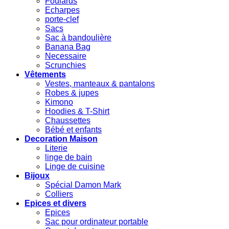
Foulards
Echarpes
porte-clef
Sacs
Sac à bandoulière
Banana Bag
Necessaire
Scrunchies
Vêtements
Vestes, manteaux & pantalons
Robes & jupes
Kimono
Hoodies & T-Shirt
Chaussettes
Bébé et enfants
Decoration Maison
Literie
linge de bain
Linge de cuisine
Bijoux
Spécial Damon Mark
Colliers
Epices et divers
Epices
Sac pour ordinateur portable