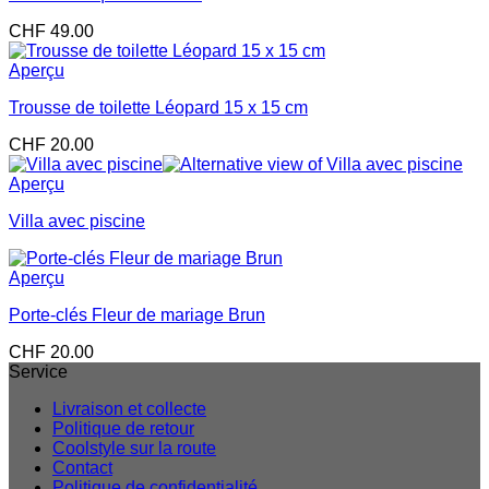
CHF
49.00
Aperçu
Trousse de toilette Léopard 15 x 15 cm
CHF
20.00
Aperçu
Villa avec piscine
Aperçu
Porte-clés Fleur de mariage Brun
CHF
20.00
Service
Livraison et collecte
Politique de retour
Coolstyle sur la route
Contact
Politique de confidentialité