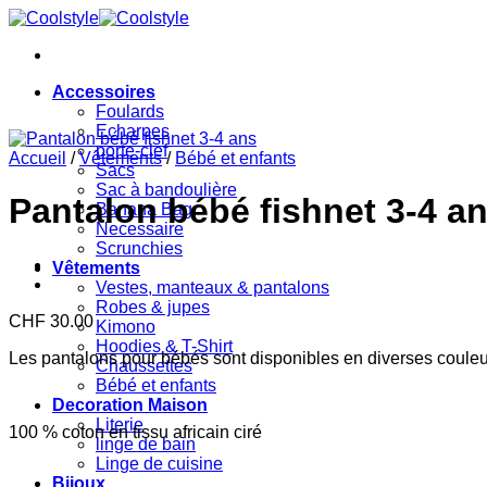
Passer
au
contenu
Accessoires
Foulards
Echarpes
porte-clef
Accueil
/
Vêtements
/
Bébé et enfants
Sacs
Sac à bandoulière
Pantalon bébé fishnet 3-4 a
Banana Bag
Necessaire
Scrunchies
Vêtements
Vestes, manteaux & pantalons
Robes & jupes
CHF
30.00
Kimono
Hoodies & T-Shirt
Les pantalons pour bébés sont disponibles en diverses couleur
Chaussettes
Bébé et enfants
Decoration Maison
Literie
100 % coton en tissu africain ciré
linge de bain
Linge de cuisine
Bijoux