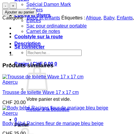
Spécial Damon Mark
quantité
Colliers
de
Ajouter au panier
Epices et divers
Pantalon
Catégorie :
Bébé et enfants
Étiquettes :
Afrique
,
Baby
,
Enfants
Epices
bébé
Sac pour ordinateur portable
fishnet
Carnet de notes
3-
Coolstyle sur la route
4
ans
Description
Se connecter
Recherche
pour :
Panier /
CHF
0.00
0
Produits similaires
Aperçu
Trousse de toilette Wave 17 x 17 cm
Votre panier est vide.
CHF
20.00
Retour à la boutique
Aperçu
0
Body bébé Racines fleur de mariage bleu beige
Panier
CHF
25.00