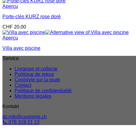
Aperçu
Porte-clés KURZ rose doré
CHF
20.00
Aperçu
Villa avec piscine
Service
Livraison et collecte
Politique de retour
Coolstyle sur la route
Contact
Politique de confidentialité
Mentions légales
Kontakt
📧 info@coolstyle.ch
📞 076 319 21 13