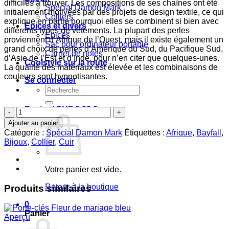
difficiles à trouver. Les compositions de ses chaînes ont été
Spécial Damon Mark
initialement motivées par des projets de design textile, ce qui
Colliers
explique en partie pourquoi elles se combinent si bien avec
Epices et divers
différents types de vêtements. La plupart des perles
Epices
proviennent d’Afrique de l’Ouest, mais il existe également un
Sac pour ordinateur portable
grand choix de perles d’Amérique du Sud, du Pacifique Sud,
Carnet de notes
d’Asie de l’Est et d’Inde, pour n’en citer que quelques-unes.
Coolstyle sur la route
La qualité des matériaux est élevée et les combinaisons de
couleurs sont hypnotisantes.
Se connecter
Recherche
pour :
Panier /
CHF
0.00
0
quantité
de
Ajouter au panier
Collier
Catégorie :
Spécial Damon Mark
Étiquettes :
Afrique
,
Bayfall
,
Nature
Bijoux
,
Collier
,
Cuir
Votre panier est vide.
Retour à la boutique
Produits similaires
0
Panier
Aperçu