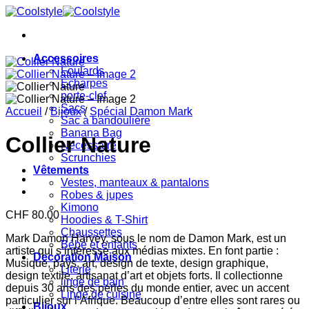
Passer
au
contenu
Accessoires
Foulards
Echarpes
porte-clef
Sacs
Accueil
/
Bijoux
/
Spécial Damon Mark
Sac à bandoulière
Banana Bag
Collier Nature
Necessaire
Scrunchies
Vêtements
Vestes, manteaux & pantalons
Robes & jupes
Kimono
CHF
80.00
Hoodies & T-Shirt
Chaussettes
Mark Damon Harvey, sous le nom de Damon Mark, est un
Bébé et enfants
artiste qui s’intéresse aux médias mixtes. En font partie :
Decoration Maison
Musique, pays, art, design de texte, design graphique,
Literie
design textile, artisanat d’art et objets forts. Il collectionne
linge de bain
depuis 30 ans des perles du monde entier, avec un accent
Linge de cuisine
particulier sur l’Afrique. Beaucoup d’entre elles sont rares ou
Bijoux