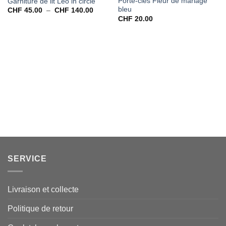
Porte-clés Fleur de mariage
Garniture de lit Leo in circle
bleu
Plage
CHF
45.00
–
CHF
140.00
de
CHF
20.00
prix :
CHF 45.00
à
CHF 140.00
SERVICE
Livraison et collecte
Politique de retour