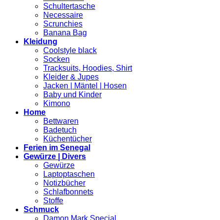
Schultertasche
Necessaire
Scrunchies
Banana Bag
Kleidung
Coolstyle black
Socken
Tracksuits, Hoodies, Shirt
Kleider & Jupes
Jacken | Mäntel | Hosen
Baby und Kinder
Kimono
Home
Bettwaren
Badetuch
Küchentücher
Ferien im Senegal
Gewürze | Divers
Gewürze
Laptoptaschen
Notizbücher
Schlafbonnets
Stoffe
Schmuck
Damon Mark Special