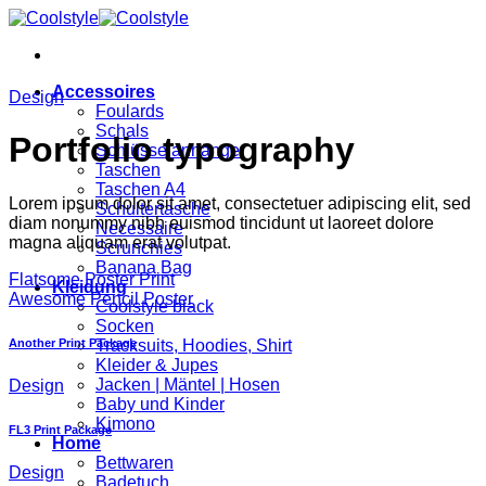
Zum
Inhalt
springen
Accessoires
Design
Foulards
Schals
Portfolio typography
Schlüsselanhänger
Taschen
Taschen A4
Lorem ipsum dolor sit amet, consectetuer adipiscing elit, sed
Schultertasche
diam nonummy nibh euismod tincidunt ut laoreet dolore
Necessaire
magna aliquam erat volutpat.
Scrunchies
Banana Bag
Flatsome Poster Print
Kleidung
Awesome Pencil Poster
Coolstyle black
Socken
Another Print Package
Tracksuits, Hoodies, Shirt
Kleider & Jupes
Jacken | Mäntel | Hosen
Design
Baby und Kinder
Kimono
FL3 Print Package
Home
Bettwaren
Design
Badetuch