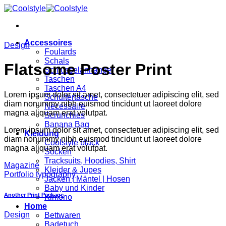
Zum
Inhalt
springen
Accessoires
Design
Foulards
Schals
Flatsome Poster Print
Schlüsselanhänger
Taschen
Taschen A4
Lorem ipsum dolor sit amet, consectetuer adipiscing elit, sed
Schultertasche
diam nonummy nibh euismod tincidunt ut laoreet dolore
Necessaire
magna aliquam erat volutpat.
Scrunchies
Banana Bag
Lorem ipsum dolor sit amet, consectetuer adipiscing elit, sed
Kleidung
diam nonummy nibh euismod tincidunt ut laoreet dolore
Coolstyle black
magna aliquam erat volutpat.
Socken
Tracksuits, Hoodies, Shirt
Magazine
Kleider & Jupes
Portfolio typography
Jacken | Mäntel | Hosen
Baby und Kinder
Another Print Package
Kimono
Home
Design
Bettwaren
Badetuch