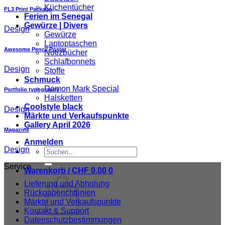
Küchentücher
FL3 Print Package
Ferien im Senegal
Gewürze | Divers
Design
Gewürze
Laptoptaschen
Awesome Pencil Poster
Notizbücher
Schlafbonnets
Design
Stoffe
Schmuck
Damon Mark Special
Portfolio typography
Halsketten
Coolstyle black
Design
Märkte und Verkaufspunkte
Gallery April 2026
Magazine
Anmelden
Design
Suchen
nach:
Service
Warenkorb /
CHF
0.00
0
Lieferung und Abholung
Rückgaberichtlinien
Märkte und Verkaufspunkte
Kontakt & Support
Datenschutzbestimmungen