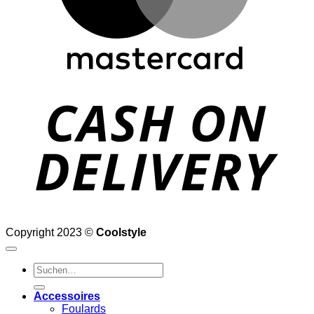
D
Copyright 2023 ©
Coolstyle
Suchen
nach:
Accessoires
Foulards