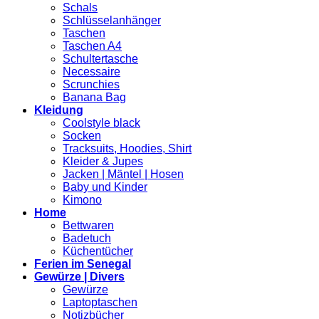
Schals
Schlüsselanhänger
Taschen
Taschen A4
Schultertasche
Necessaire
Scrunchies
Banana Bag
Kleidung
Coolstyle black
Socken
Tracksuits, Hoodies, Shirt
Kleider & Jupes
Jacken | Mäntel | Hosen
Baby und Kinder
Kimono
Home
Bettwaren
Badetuch
Küchentücher
Ferien im Senegal
Gewürze | Divers
Gewürze
Laptoptaschen
Notizbücher