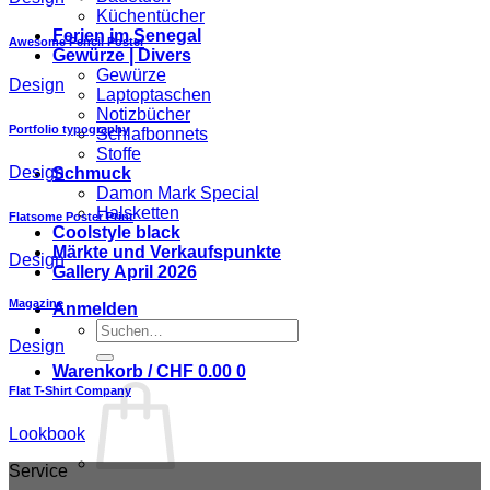
Küchentücher
Ferien im Senegal
Awesome Pencil Poster
Gewürze | Divers
Gewürze
Design
Laptoptaschen
Notizbücher
Portfolio typography
Schlafbonnets
Stoffe
Design
Schmuck
Damon Mark Special
Halsketten
Flatsome Poster Print
Coolstyle black
Märkte und Verkaufspunkte
Design
Gallery April 2026
Magazine
Anmelden
Suchen
Design
nach:
Warenkorb /
CHF
0.00
0
Flat T-Shirt Company
Lookbook
Service