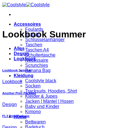
Zum
Inhalt
springen
Accessoires
Foulards
Lookbook Summer
Schals
Schlüsselanhänger
Taschen
Alles
Taschen A4
Design
Schultertasche
Lookbook
Necessaire
Scrunchies
Banana Bag
Lookbook Summer
Kleidung
Coolstyle black
Lookbook
Socken
Tracksuits, Hoodies, Shirt
Another Print Package
Kleider & Jupes
Jacken | Mäntel | Hosen
Design
Baby und Kinder
Kimono
FL3 Print Package
Home
Bettwaren
Badetuch
Design