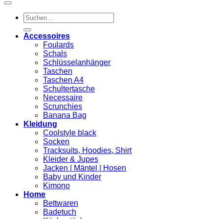
Suchen
nach:
Accessoires
Foulards
Schals
Schlüsselanhänger
Taschen
Taschen A4
Schultertasche
Necessaire
Scrunchies
Banana Bag
Kleidung
Coolstyle black
Socken
Tracksuits, Hoodies, Shirt
Kleider & Jupes
Jacken | Mäntel | Hosen
Baby und Kinder
Kimono
Home
Bettwaren
Badetuch