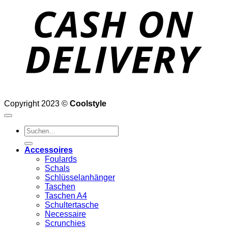
D
Copyright 2023 ©
Coolstyle
Suchen
nach:
Accessoires
Foulards
Schals
Schlüsselanhänger
Taschen
Taschen A4
Schultertasche
Necessaire
Scrunchies