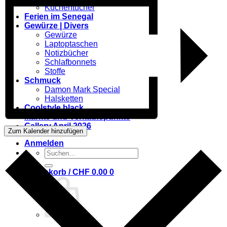
Küchentücher
Ferien im Senegal
Gewürze | Divers
Gewürze
Laptoptaschen
Notizbücher
Schlafbonnets
Stoffe
Schmuck
Damon Mark Special
Halsketten
Coolstyle black
Märkte und Verkaufspunkte
Gallery April 2026
Zum Kalender hinzufügen
Anmelden
Suchen
nach:
Warenkorb /
CHF
0.00
0