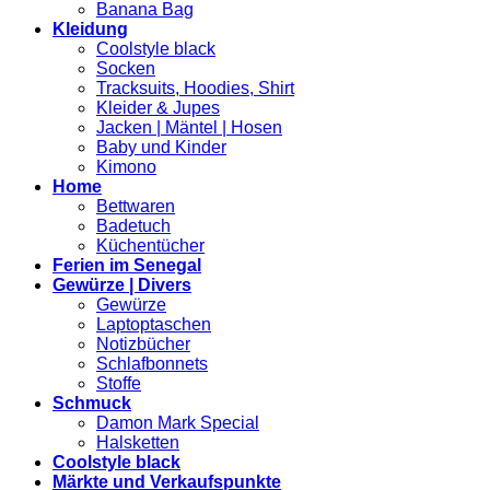
Banana Bag
Kleidung
Coolstyle black
Socken
Tracksuits, Hoodies, Shirt
Kleider & Jupes
Jacken | Mäntel | Hosen
Baby und Kinder
Kimono
Home
Bettwaren
Badetuch
Küchentücher
Ferien im Senegal
Gewürze | Divers
Gewürze
Laptoptaschen
Notizbücher
Schlafbonnets
Stoffe
Schmuck
Damon Mark Special
Halsketten
Coolstyle black
Märkte und Verkaufspunkte