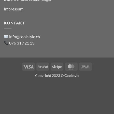
Impressum
KONTAKT
info@coolstyle.ch
076 319 21 13
Visa
PayPal
Stripe
MasterCard
Cash
On
Copyright 2023 ©
Coolstyle
Delivery