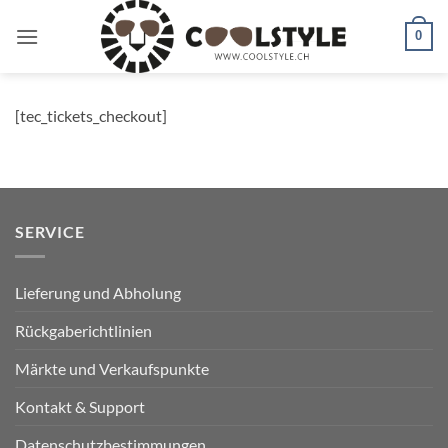
Zum
Inhalt
0
springen
[tec_tickets_checkout]
SERVICE
Lieferung und Abholung
Rückgaberichtlinien
Märkte und Verkaufspunkte
Kontakt & Support
Datenschutzbestimmungen