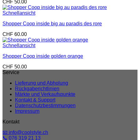
CHF
50.00
Schnellansicht
Shopper Coop inside big au paradis des rore
CHF
60.00
Schnellansicht
Shopper Coop inside golden orange
CHF
50.00
Service
Lieferung und Abholung
Rückgaberichtlinien
Märkte und Verkaufspunkte
Kontakt & Support
Datenschutzbestimmungen
Impressum
Kontakt
📧 info@coolstyle.ch
📞 076 319 21 13