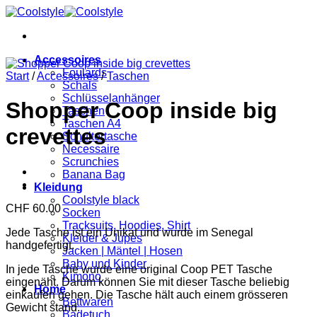
Zum
Inhalt
springen
Accessoires
Foulards
Start
/
Accessoires
/
Taschen
Schals
Schlüsselanhänger
Shopper Coop inside big
Taschen
Taschen A4
crevettes
Schultertasche
Necessaire
Scrunchies
Banana Bag
Kleidung
Coolstyle black
CHF
60.00
Socken
Tracksuits, Hoodies, Shirt
Jede Tasche ist ein Unikat und wurde im Senegal
Kleider & Jupes
handgefertigt.
Jacken | Mäntel | Hosen
Baby und Kinder
In jede Tasche wurde eine original Coop PET Tasche
Kimono
eingenäht. Darum können Sie mit dieser Tasche beliebig
Home
einkaufen gehen. Die Tasche hält auch einem grösseren
Bettwaren
Gewicht stand.
Badetuch