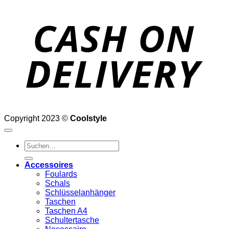
D
Copyright 2023 ©
Coolstyle
Suchen
nach:
Accessoires
Foulards
Schals
Schlüsselanhänger
Taschen
Taschen A4
Schultertasche