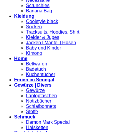
Necessaire
Scrunchies
Banana Bag
Kleidung
Coolstyle black
Socken
Tracksuits, Hoodies, Shirt
Kleider & Jupes
Jacken | Mäntel | Hosen
Baby und Kinder
Kimono
Home
Bettwaren
Badetuch
Küchentücher
Ferien im Senegal
Gewürze | Divers
Gewürze
Laptoptaschen
Notizbücher
Schlafbonnets
Stoffe
Schmuck
Damon Mark Special
Halsketten