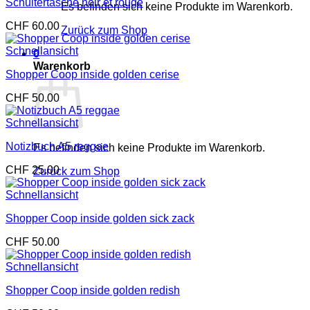
Schultertasche noir et rouge
Es befinden sich keine Produkte im Warenkorb.
CHF
60.00
Zurück zum Shop
Schnellansicht
0
Warenkorb
Shopper Coop inside golden cerise
CHF
50.00
Schnellansicht
Notizbuch A5 reggae
Es befinden sich keine Produkte im Warenkorb.
CHF
25.00
Zurück zum Shop
Schnellansicht
Shopper Coop inside golden sick zack
CHF
50.00
Schnellansicht
Shopper Coop inside golden redish