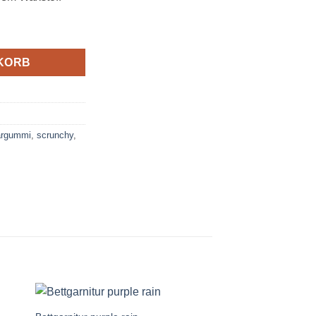
KORB
rgummi
,
scrunchy
,