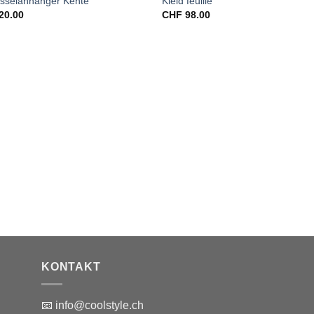
üsselanhänger Kente
Kleid feuille
20.00
CHF
98.00
KONTAKT
📧 info@coolstyle.ch