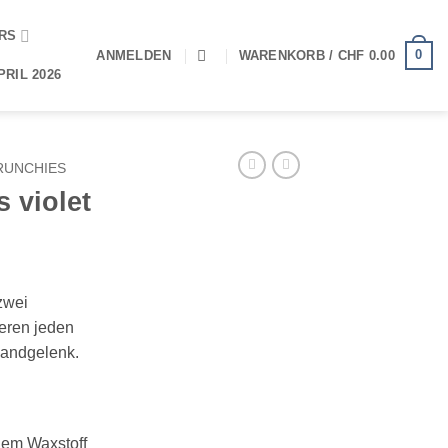
ERS
0
ANMELDEN
WARENKORB /
CHF
0.00
RIL 2026
RUNCHIES
 violet
zwei
eren jeden
Handgelenk.
hem Waxstoff