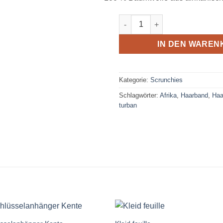
Scrunchy circles violet Menge
IN DEN WAREN
Kategorie:
Scrunchies
Schlagwörter:
Afrika
,
Haarband
,
Haa
turban