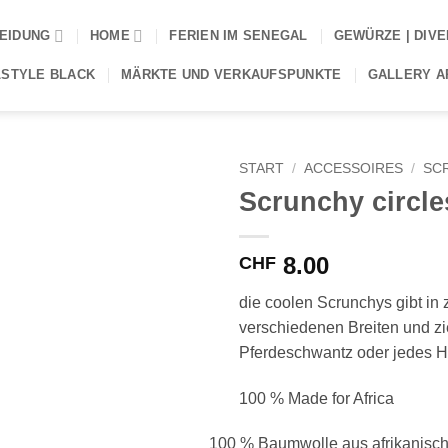
EIDUNG
HOME
FERIEN IM SENEGAL
GEWÜRZE | DIV
STYLE BLACK
MÄRKTE UND VERKAUFSPUNKTE
GALLERY AP
START
/
ACCESSOIRES
/
SC
Scrunchy circles
8.00
CHF
die coolen Scrunchys gibt in 
verschiedenen Breiten und zi
Pferdeschwantz oder jedes 
100 % Made for Africa
100 % Baumwolle aus afrikanisc