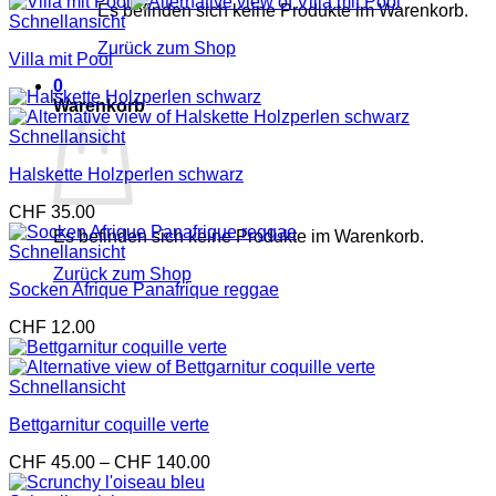
Es befinden sich keine Produkte im Warenkorb.
Schnellansicht
Zurück zum Shop
Villa mit Pool
0
Warenkorb
Schnellansicht
Halskette Holzperlen schwarz
CHF
35.00
Es befinden sich keine Produkte im Warenkorb.
Schnellansicht
Zurück zum Shop
Socken Afrique Panafrique reggae
CHF
12.00
Schnellansicht
Bettgarnitur coquille verte
Preisspanne:
CHF
45.00
–
CHF
140.00
CHF 45.00