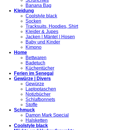
Scrunchies
Banana Bag
Kleidung
Coolstyle black
Socken
Tracksuits, Hoodies, Shirt
Kleider & Jupes
Jacken | Mäntel | Hosen
Baby und Kinder
Kimono
Home
Bettwaren
Badetuch
Küchentücher
Ferien im Senegal
Gewürze | Divers
Gewürze
Laptoptaschen
Notizbücher
Schlafbonnets
Stoffe
Schmuck
Damon Mark Special
Halsketten
Coolstyle black