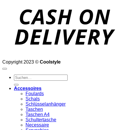
D
Copyright 2023 ©
Coolstyle
Suchen
nach:
Accessoires
Foulards
Schals
Schlüsselanhänger
Taschen
Taschen A4
Schultertasche
Necessaire