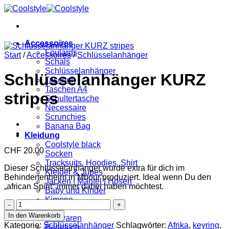
Zum
Inhalt
springen
Accessoires
Foulards
Start
/
Accessoires
/
Schlüsselanhänger
Schals
Schlüsselanhänger
Schlüsselanhänger KURZ
Taschen
Taschen A4
stripes
Schultertasche
Necessaire
Scrunchies
Banana Bag
Kleidung
Coolstyle black
CHF
20.00
Socken
Tracksuits, Hoodies, Shirt
Dieser Schlüsselanhänger wurde extra für dich im
Kleider & Jupes
Behindertenheim in Mbour produziert. Ideal wenn Du den
Jacken | Mäntel | Hosen
„african Spirit“ immer dabei haben möchtest.
Baby und Kinder
Kimono
Schlüsselanhänger
Home
KURZ
In den Warenkorb
Bettwaren
stripes
Kategorie:
Schlüsselanhänger
Schlagwörter:
Afrika
,
keyring
,
Badetuch