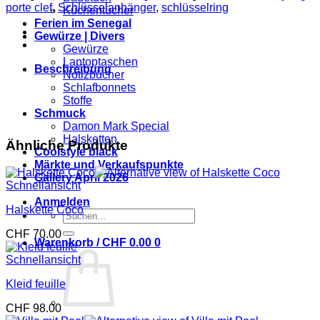
Menge
porte clef
,
Schlüsselanhänger
,
schlüsselring
Küchentücher
Ferien im Senegal
Gewürze | Divers
Gewürze
Laptoptaschen
Beschreibung
Notizbücher
Schlafbonnets
Stoffe
Schmuck
Damon Mark Special
Halsketten
Ähnliche Produkte
Coolstyle black
Märkte und Verkaufspunkte
Gallery April 2026
Schnellansicht
Anmelden
Halskette Coco
Suchen
nach:
CHF
70.00
Warenkorb /
CHF
0.00
0
Schnellansicht
Kleid feuille
CHF
98.00