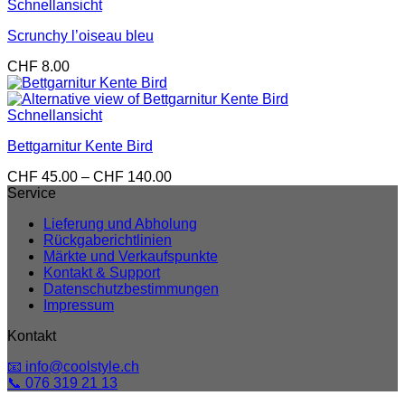
bis
Schnellansicht
CHF 140.00
Scrunchy l’oiseau bleu
CHF
8.00
Schnellansicht
Bettgarnitur Kente Bird
Preisspanne:
CHF
45.00
–
CHF
140.00
CHF 45.00
Service
bis
Lieferung und Abholung
CHF 140.00
Rückgaberichtlinien
Märkte und Verkaufspunkte
Kontakt & Support
Datenschutzbestimmungen
Impressum
Kontakt
📧 info@coolstyle.ch
📞 076 319 21 13