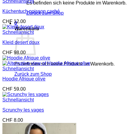
Schnellansicht
Es befinden sich keine Produkte im Warenkorb.
Küchentuch poisson caché
Zurück zum Shop
CHF
12.00
0
Warenkorb
Schnellansicht
Kleid desert doux
CHF
98.00
Es befinden sich keine Produkte im Warenkorb.
Schnellansicht
Zurück zum Shop
Hoodie Afrique olive
CHF
59.00
Schnellansicht
Scrunchy les vages
CHF
8.00