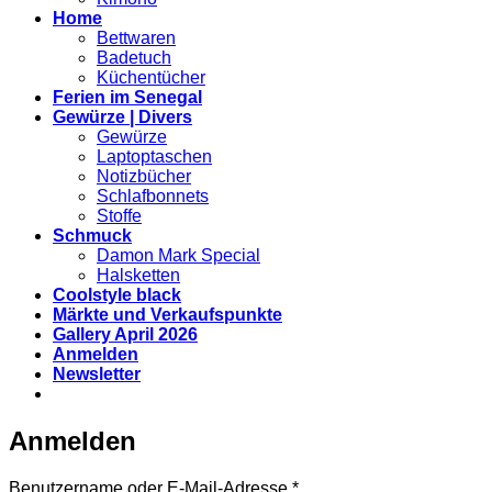
Home
Bettwaren
Badetuch
Küchentücher
Ferien im Senegal
Gewürze | Divers
Gewürze
Laptoptaschen
Notizbücher
Schlafbonnets
Stoffe
Schmuck
Damon Mark Special
Halsketten
Coolstyle black
Märkte und Verkaufspunkte
Gallery April 2026
Anmelden
Newsletter
Anmelden
Erforderlich
Benutzername oder E-Mail-Adresse
*