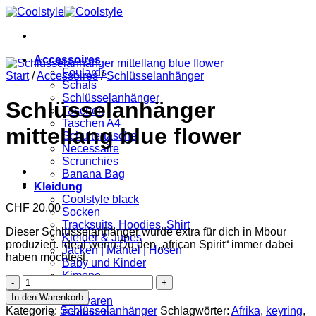
Zum
Inhalt
springen
Accessoires
Foulards
Start
/
Accessoires
/
Schlüsselanhänger
Schals
Schlüsselanhänger
Schlüsselanhänger
Taschen
Taschen A4
mittellang blue flower
Schultertasche
Necessaire
Scrunchies
Banana Bag
Kleidung
Coolstyle black
CHF
20.00
Socken
Tracksuits, Hoodies, Shirt
Dieser Schlüsselanhänger wurde extra für dich in Mbour
Kleider & Jupes
produziert. Ideal wenn Du den „african Spirit“ immer dabei
Jacken | Mäntel | Hosen
haben möchtest.
Baby und Kinder
Kimono
Schlüsselanhänger
Home
mittellang
In den Warenkorb
Bettwaren
blue
Kategorie:
Schlüsselanhänger
Schlagwörter:
Afrika
,
keyring
,
Badetuch