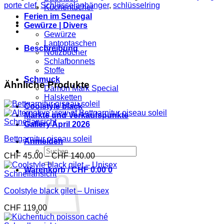
flower
porte clef
,
Schlüsselanhänger
,
schlüsselring
Küchentücher
Menge
Ferien im Senegal
Gewürze | Divers
Gewürze
Laptoptaschen
Beschreibung
Notizbücher
Schlafbonnets
Stoffe
Schmuck
Ähnliche Produkte
Damon Mark Special
Halsketten
Coolstyle black
Märkte und Verkaufspunkte
Schnellansicht
Gallery April 2026
Bettgarnitur oiseau soleil
Anmelden
Suchen
Preisspanne:
CHF
45.00
–
CHF
140.00
nach:
CHF 45.00
Warenkorb /
CHF
0.00
0
bis
Schnellansicht
CHF 140.00
Coolstyle black gilet – Unisex
CHF
119.00