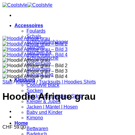
Zum
Inhalt
springen
Accessoires
Foulards
Schals
Schlüsselanhänger
Taschen
Taschen A4
Schultertasche
Necessaire
Scrunchies
Banana Bag
Kleidung
Start
/
Kleidung
/
Tracksuits | Hoodies Shirts
Coolstyle black
Socken
Hoodie Afrique grau
Tracksuits, Hoodies, Shirt
Kleider & Jupes
Jacken | Mäntel | Hosen
Baby und Kinder
Kimono
Home
CHF
59.00
Bettwaren
Badetuch