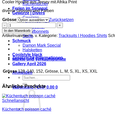
Cooler Hoodie aus Jersey mit Afrika Print
Küchentücher
Ferien im Senegal
diverse Grössen und Farben
Gewürze | Divers
Gewürze
Grösse
Zurücksetzen
Laptoptaschen
Hoodie
Notizbücher
Afrique
In den Warenkorb
Schlafbonnets
grau
Artikelnummer:
n. v.
Kategorie:
Tracksuits | Hoodies Shirts
Sch
Stoffe
Menge
Schmuck
Damon Mark Special
Halsketten
Coolstyle black
Zusätzliche Informationen
Märkte und Verkaufspunkte
Gallery April 2026
Grösse
128, 140, 152, Grösse, L, M, S, XL, XS, XXL
Anmelden
Suchen
nach:
Ähnliche Produkte
Warenkorb /
CHF
0.00
0
Schnellansicht
Küchentuch poisson caché