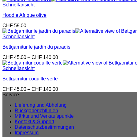
Schnellansicht
Hoodie Afrique olive
CHF
59.00
Schnellansicht
Bettgarnitur le jardin du paradis
Preisspanne:
CHF
45.00
–
CHF
140.00
CHF 45.00
bis
Schnellansicht
CHF 140.00
Bettgarnitur coquille verte
Preisspanne:
CHF
45.00
–
CHF
140.00
CHF 45.00
Service
bis
Lieferung und Abholung
CHF 140.00
Rückgaberichtlinien
Märkte und Verkaufspunkte
Kontakt & Support
Datenschutzbestimmungen
Impressum