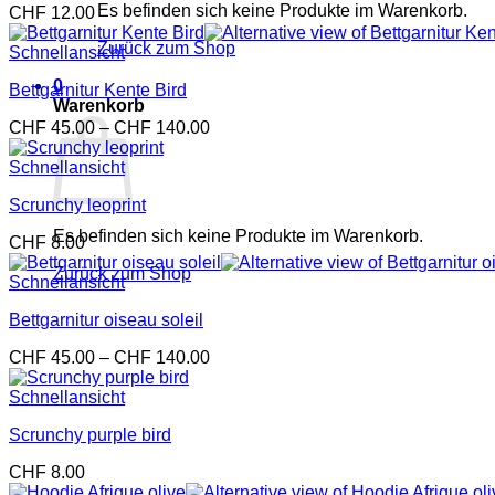
Es befinden sich keine Produkte im Warenkorb.
CHF
12.00
Zurück zum Shop
Schnellansicht
0
Bettgarnitur Kente Bird
Warenkorb
Preisspanne:
CHF
45.00
–
CHF
140.00
CHF 45.00
bis
Schnellansicht
CHF 140.00
Scrunchy leoprint
Es befinden sich keine Produkte im Warenkorb.
CHF
8.00
Zurück zum Shop
Schnellansicht
Bettgarnitur oiseau soleil
Preisspanne:
CHF
45.00
–
CHF
140.00
CHF 45.00
bis
Schnellansicht
CHF 140.00
Scrunchy purple bird
CHF
8.00