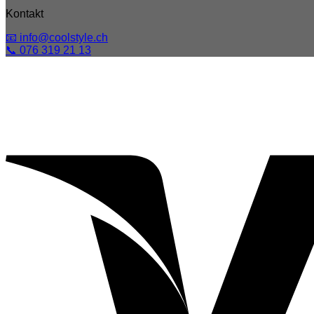
Kontakt
📧 info@coolstyle.ch
📞 076 319 21 13