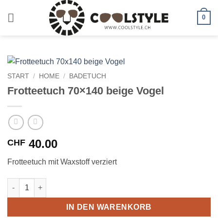
Zum
Inhalt
0
springen
START
/
HOME
/
BADETUCH
Frotteetuch 70×140 beige Vogel
40.00
CHF
Frotteetuch mit Waxstoff verziert
Frotteetuch 70x140 beige Vogel Menge
IN DEN WARENKORB