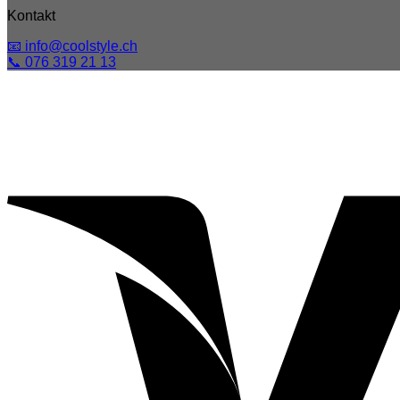
Kontakt
📧 info@coolstyle.ch
📞 076 319 21 13