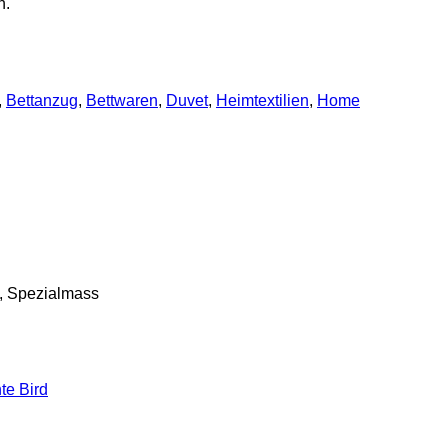
h.
,
Bettanzug
,
Bettwaren
,
Duvet
,
Heimtextilien
,
Home
m, Spezialmass