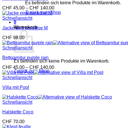
Es befinden sich keine Produkte im Warenkorb.
Preisspanne:
CHF
45.00
–
CHF
140.00
Zurück zum Shop
CHF 45.00
bis
Schnellansicht
0
CHF 140.00
Warenkorb
Jacke pink paradise M
CHF
98.00
Schnellansicht
Bettgarnitur purple rain
Es befinden sich keine Produkte im Warenkorb.
Preisspanne:
CHF
45.00
–
CHF
140.00
Zurück zum Shop
CHF 45.00
bis
Schnellansicht
CHF 140.00
Villa mit Pool
Schnellansicht
Halskette Coco
CHF
70.00