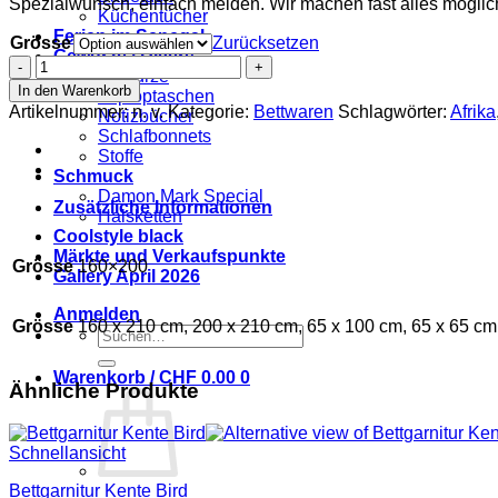
Spezialwunsch, einfach melden. Wir machen fast alles möglic
Küchentücher
Ferien im Senegal
Grösse
Zurücksetzen
Gewürze | Divers
Bettgarnitur
Gewürze
kente
In den Warenkorb
Laptoptaschen
style
Artikelnummer:
n. v.
Kategorie:
Bettwaren
Schlagwörter:
Afrika
Notizbücher
Menge
Schlafbonnets
Stoffe
Schmuck
Damon Mark Special
Zusätzliche Informationen
Halsketten
Coolstyle black
Märkte und Verkaufspunkte
Grösse
160×200
Gallery April 2026
Anmelden
Grösse
160 x 210 cm, 200 x 210 cm, 65 x 100 cm, 65 x 65 c
Suchen
nach:
Warenkorb /
CHF
0.00
0
Ähnliche Produkte
Schnellansicht
Bettgarnitur Kente Bird