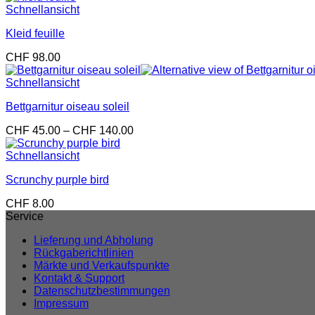
Schnellansicht
Kleid feuille
CHF
98.00
Schnellansicht
Bettgarnitur oiseau soleil
Preisspanne:
CHF
45.00
–
CHF
140.00
CHF 45.00
bis
Schnellansicht
CHF 140.00
Scrunchy purple bird
CHF
8.00
Service
Lieferung und Abholung
Rückgaberichtlinien
Märkte und Verkaufspunkte
Kontakt & Support
Datenschutzbestimmungen
Impressum