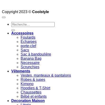
Copyright 2023 ©
Coolstyle
Recherche
pour :
Accessoires
Foulards
Echarpes
porte-clef
Sacs
Sac à bandoulière
Banana Bag
Necessaire
Scrunchies
Vêtements
Vestes, manteaux & pantalons
Robes & jupes
Kimono
Hoodies & T-Shirt
Chaussettes
Bébé et enfants
Decoration Maison
Literie