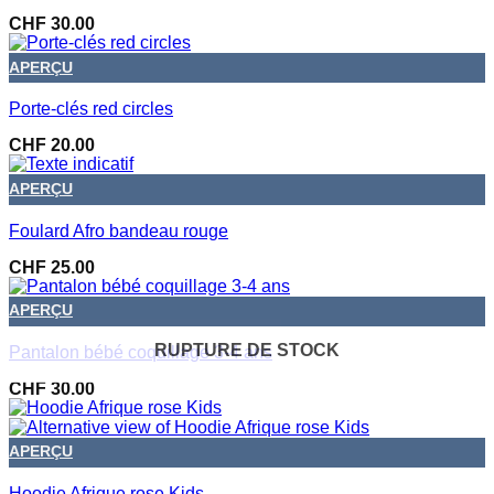
CHF
30.00
APERÇU
Porte-clés red circles
CHF
20.00
APERÇU
Foulard Afro bandeau rouge
CHF
25.00
APERÇU
RUPTURE DE STOCK
Pantalon bébé coquillage 3-4 ans
CHF
30.00
APERÇU
Hoodie Afrique rose Kids