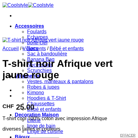
Passer
au
contenu
Accessoires
Foulards
Echarpes
porte-clef
Sacs
Accueil
/
Vêtements
/
Bébé et enfants
Sac à bandoulière
Banana Bag
T-shirt noir Afrique vert
Necessaire
Scrunchies
jaune rouge
Vêtements
Vestes, manteaux & pantalons
Robes & jupes
Kimono
Hoodies & T-Shirt
Chaussettes
25.00
CHF
Bébé et enfants
Decoration Maison
T-shirt cool 100% coton avec impression Afrique
Literie
linge de bain
diverses tailles et couleurs
Linge de cuisine
EFFACER
Bijoux