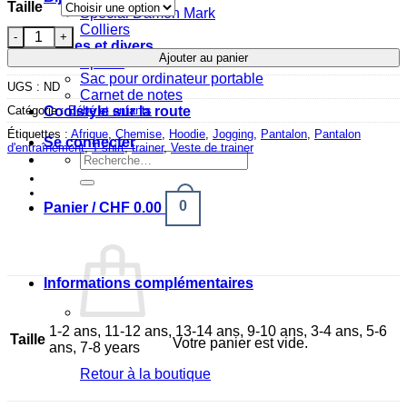
Taille
Spécial Damon Mark
Colliers
quantité de T-shirt noir Afrique vert jaune rouge
Epices et divers
Ajouter au panier
Epices
Sac pour ordinateur portable
UGS :
ND
Carnet de notes
Catégorie :
Bébé et enfants
Coolstyle sur la route
Étiquettes :
Afrique
,
Chemise
,
Hoodie
,
Jogging
,
Pantalon
,
Pantalon
Se connecter
d'entraînement
,
T-shirt
,
trainer
,
Veste de trainer
Recherche
pour :
0
Panier /
CHF
0.00
Informations complémentaires
1-2 ans, 11-12 ans, 13-14 ans, 9-10 ans, 3-4 ans, 5-6
Taille
Votre panier est vide.
ans, 7-8 years
Retour à la boutique