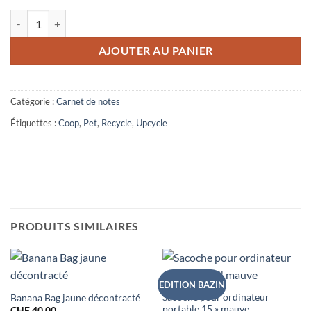
quantité de Carnet de notes A5 maison en paille
AJOUTER AU PANIER
Catégorie :
Carnet de notes
Étiquettes :
Coop
,
Pet
,
Recycle
,
Upcycle
PRODUITS SIMILAIRES
EDITION BAZIN
Sacoche pour ordinateur
Banana Bag jaune décontracté
portable 15 » mauve
CHF
40.00