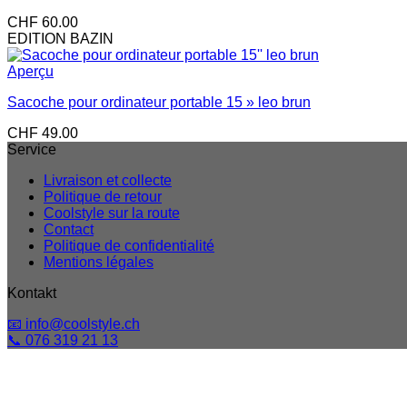
CHF
60.00
EDITION BAZIN
Aperçu
Sacoche pour ordinateur portable 15 » leo brun
CHF
49.00
Service
Livraison et collecte
Politique de retour
Coolstyle sur la route
Contact
Politique de confidentialité
Mentions légales
Kontakt
📧 info@coolstyle.ch
📞 076 319 21 13