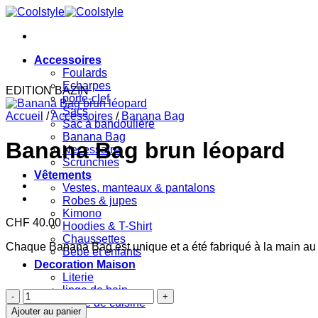
Passer
au
contenu
Accessoires
Foulards
Echarpes
EDITION BAZIN
porte-clef
Sacs
Accueil
/
Accessoires
/
Banana Bag
Sac à bandoulière
Banana Bag
Banana Bag brun léopard
Necessaire
Scrunchies
Vêtements
Vestes, manteaux & pantalons
Robes & jupes
Kimono
CHF
40.00
Hoodies & T-Shirt
Chaussettes
Chaque Banana Bag est unique et a été fabriqué à la main au
Bébé et enfants
Decoration Maison
Literie
linge de bain
quantité
Linge de cuisine
de
Ajouter au panier
Bijoux