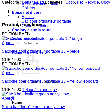
Banana
Catégorie :
Banana Bag
Étiquettes :
Coop
,
Pet
,
Recycle
,
Upcy
Spécial Damon Mark
Bag
Colliers
brun
Epices et divers
léopard
Epices
Sac pour ordinateur portable
Produits similaires
Carnet de notes
Coolstyle sur la route
EDITION BAZIN
Se connecter
Recherche
Aperçu
pour :
Sacoche pour ordinateur portable 15 » beige
Panier /
CHF
0.00
0
CHF
49.00
EDITION BAZIN
Aperçu
Sacoche pour ordinateur portable 15 » Yellow leopoard
Votre panier est vide.
CHF
49.00
Retour à la boutique
0
Aperçu
Panier
Sac à bandoulière green and yellow