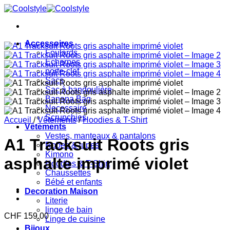
Passer
au
contenu
Accessoires
Foulards
Echarpes
porte-clef
Sacs
Sac à bandoulière
Banana Bag
Necessaire
Scrunchies
Accueil
/
Vêtements
/
Hoodies & T-Shirt
Vêtements
Vestes, manteaux & pantalons
A1 Tracksuit Roots gris
Robes & jupes
Kimono
asphalte imprimé violet
Hoodies & T-Shirt
Chaussettes
Bébé et enfants
Decoration Maison
Literie
linge de bain
CHF
159.00
Linge de cuisine
Bijoux