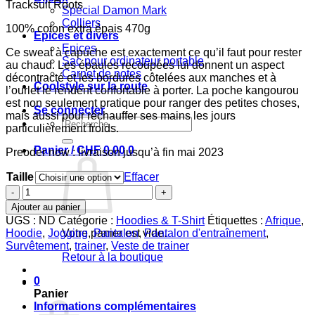
Tracksuit Roots
Spécial Damon Mark
Colliers
100% coton extra épais 470g
Epices et divers
Epices
Ce sweat à capuche est exactement ce qu’il faut pour rester
Sac pour ordinateur portable
au chaud. Les épaules recoupées lui donnent un aspect
Carnet de notes
décontracté et les bordures côtelées aux manches et à
Coolstyle sur la route
l’ourlet le rendent confortable à porter. La poche kangourou
est non seulement pratique pour ranger des petites choses,
Se connecter
mais aussi pour réchauffer ses mains les jours
Recherche
particulièrement froids.
pour :
Panier /
CHF
0.00
0
Preoder now : livraison jusqu’à fin mai 2023
Taille
Effacer
quantité
de
Ajouter au panier
A1
UGS :
ND
Catégorie :
Hoodies & T-Shirt
Étiquettes :
Afrique
,
Tracksuit
Hoodie
,
Jogging
,
Pantalon
,
Pantalon d'entraînement
,
Votre panier est vide.
Roots
Survêtement
,
trainer
,
Veste de trainer
gris
Retour à la boutique
asphalte
imprimé
0
violet
Panier
Informations complémentaires