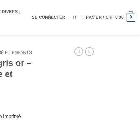
T DIVERS
0
SE CONNECTER
PANIER /
CHF
0.00
BÉ ET ENFANTS
gris or –
 et
n imprimé