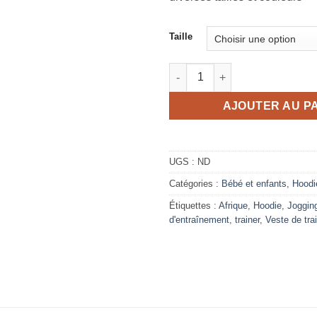
Taille
quantité de Trainer afrique gri
AJOUTER AU P
UGS :
ND
Catégories :
Bébé et enfants
,
Hoodi
Étiquettes :
Afrique
,
Hoodie
,
Joggin
d'entraînement
,
trainer
,
Veste de tra