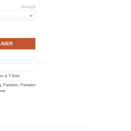
EFFACER
s or - sweat à capuche et pantalon
ANIER
es & T-Shirt
g
,
Pantalon
,
Pantalon
iner