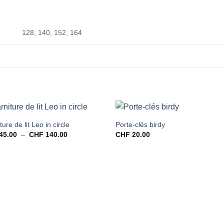
128, 140, 152, 164
ure de lit Leo in circle
Porte-clés birdy
Plage
45.00
–
CHF
140.00
CHF
20.00
de
prix :
CHF 45.00
à
CHF 140.00