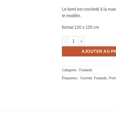
Le bord est crocheté à la ma
le modèle.
format 120 x 120 cm
quantité de Foulard la géométr
AJOUTER AU P
Catégorie :
Foulards
Étiquettes :
Crochet
,
Foulards
,
Poin