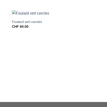
Foulard vert cercles
CHF
60.00
Foulard rouge en or
CHF
60.00