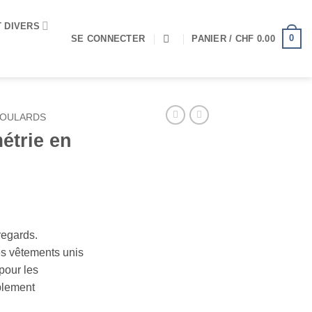
T DIVERS
0
SE CONNECTER
PANIER /
CHF
0.00
OULARDS
étrie en
 regards.
s vêtements unis
pour les
mplement