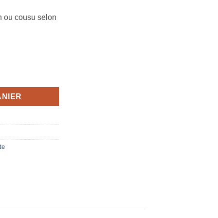
in ou cousu selon
ie en action big
ANIER
te