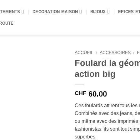
TEMENTS
DECORATION MAISON
BIJOUX
EPICES E
 ROUTE
ACCUEIL
/
ACCESSOIRES
/
F
Foulard la géom
action big
60.00
CHF
Ces foulards attirent tous les
Combinés avec des jeans, de
ou même avec des imprimés 
fashionistas, ils sont tout si
superbes.