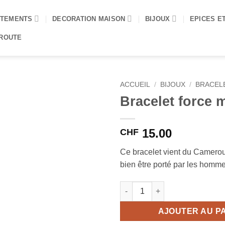
TEMENTS
DECORATION MAISON
BIJOUX
EPICES E
 ROUTE
ACCUEIL
/
BIJOUX
/
BRACEL
Bracelet force 
15.00
CHF
Ce bracelet vient du Cameroun
bien être porté par les homm
quantité de Bracelet force maj
AJOUTER AU P