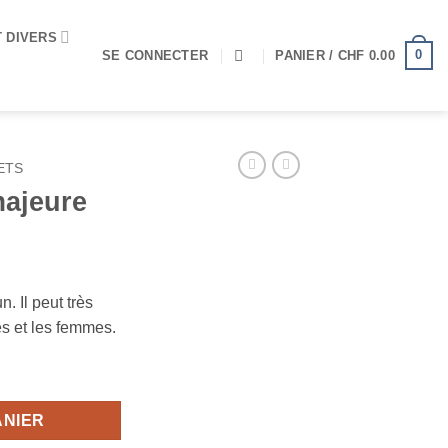
T DIVERS
0
SE CONNECTER
PANIER /
CHF
0.00
ETS
majeure
. Il peut très
es et les femmes.
eure
ANIER